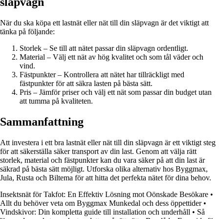
släpvagn
När du ska köpa ett lastnät eller nät till din släpvagn är det viktigt att
tänka på följande:
Storlek – Se till att nätet passar din släpvagn ordentligt.
Material – Välj ett nät av hög kvalitet och som tål väder och
vind.
Fästpunkter – Kontrollera att nätet har tillräckligt med
fästpunkter för att säkra lasten på bästa sätt.
Pris – Jämför priser och välj ett nät som passar din budget utan
att tumma på kvaliteten.
Sammanfattning
Att investera i ett bra lastnät eller nät till din släpvagn är ett viktigt steg
för att säkerställa säker transport av din last. Genom att välja rätt
storlek, material och fästpunkter kan du vara säker på att din last är
säkrad på bästa sätt möjligt. Utforska olika alternativ hos Byggmax,
Jula, Rusta och Biltema för att hitta det perfekta nätet för dina behov.
Insektsnät för Takfot: En Effektiv Lösning mot Oönskade Besökare
•
Allt du behöver veta om Byggmax Munkedal och dess öppettider
•
Vindskivor: Din kompletta guide till installation och underhåll
•
Så