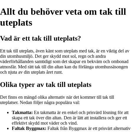
Allt du behöver veta om tak till
uteplats
Vad är ett tak till uteplats?
Ett tak till uteplats, även känt som uteplats med tak, är en viktig del av
din utomhusmiljö. Det ger skydd mot sol, regn och andra
väderförhållanden samtidigt som det skapar en bekväm och ombonad
atmosfär. Med rätt tak till din altan kan du förlänga utomhussäsongen
och njuta av din uteplats året runt.
Olika typer av tak till uteplats
Det finns en mängd olika alternativ när det kommer till tak till
uteplatser. Nedan följer några populära val:
Takmatta:
En takmatta är en enkel och prisvärd lösning för att
skapa ett tak över din altan. Den är lätt att installera och ger ett
effektivt skydd mot väder och vind.
Faltak Byggmax:
Faltak från Byggmax är ett prisvärt alternativ