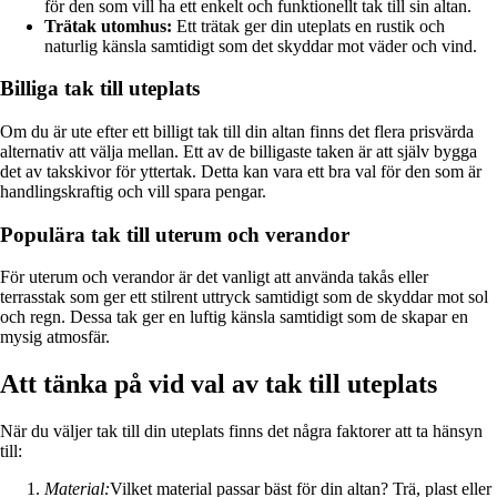
för den som vill ha ett enkelt och funktionellt tak till sin altan.
Trätak utomhus:
Ett trätak ger din uteplats en rustik och
naturlig känsla samtidigt som det skyddar mot väder och vind.
Billiga tak till uteplats
Om du är ute efter ett billigt tak till din altan finns det flera prisvärda
alternativ att välja mellan. Ett av de billigaste taken är att själv bygga
det av takskivor för yttertak. Detta kan vara ett bra val för den som är
handlingskraftig och vill spara pengar.
Populära tak till uterum och verandor
För uterum och verandor är det vanligt att använda takås eller
terrasstak som ger ett stilrent uttryck samtidigt som de skyddar mot sol
och regn. Dessa tak ger en luftig känsla samtidigt som de skapar en
mysig atmosfär.
Att tänka på vid val av tak till uteplats
När du väljer tak till din uteplats finns det några faktorer att ta hänsyn
till:
Material:
Vilket material passar bäst för din altan? Trä, plast eller