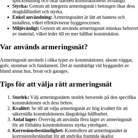
sprickbildning och ökar därmed konstruktionens livslängd.
Styrka:
Genom att integrera armeringsnät i betongen ökar dess
draghållfasthet och styrka.
Enkel användning:
Armeringsnätet är lätt att hantera och
installera, vilket effektiviserar byggprocessen.
Miljövänligt:
Genom att använda armeringsnät minskas behovet
av material, vilket leder till en mer hållbar konstruktion.
Var används armeringsnät?
Armeringsnät används i olika typer av konstruktioner, såsom väggar,
golv, stommar och fundament. Det är oumbärligt vid byggandet av
bland annat hus, broar och garages.
Tips för att välja rätt armeringsnät
Storlek:
Välj armeringsnätets storlek beroende på den specifika
konstruktionen och dess behov.
Kvalitet:
Se till att välja armeringsnät av hög kvalitet för att
säkerställa konstruktionens långsiktiga hållbarhet.
Antal lager:
Överväg att använda flera lager av armeringsnät
för att förbättra konstruktionens styrka ytterligare.
Korrosionsbeständighet:
Kontrollera att armeringsnätet är
korrosionsbeständigt för att undvika framtida skador.