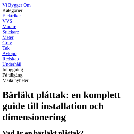
Vi Bygger Om
Kategorier
Elektriker
VVS
Murare
Snickare
Meter
Golv
Tak
Avlopp
Redskap
Underhåll
Inloggning
Få tillgång
Maila nyheter
Bärläkt plåttak: en komplett
guide till installation och
dimensionering
Vad är en bärläkt plåttak?