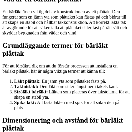
En bärläkt är en viktig del av konstruktionen av ett plåttak. Den
fungerar som en jämn yta som plåttaket kan fästas på och bidrar till
att skapa en stabil och hållbar takkonstruktion. Att korrekt läkta tak
är avgörande för att säkerställa att plåttaket sitter fast på rätt sätt och
skyddar byggnaden från väder och vind.
Grundläggande termer för bärläkt
plåttak
För att försäkra dig om att du förstår processen att installera en
bärläkt plåttak, här är några viktiga termer att känna till:
Läkt plåttak:
En jämn yta som plåttaket fästs på.
Takfotsläkt:
Den läkt som sitter längst ner i takets kant.
Ströläkt bärläkt:
Läkten som placeras över takstolarna för att
skapa en stabil yta.
Spika läkt:
Att fästa läkten med spik för att säkra den på
plats.
Dimensionering och avstånd för bärläkt
plåttak