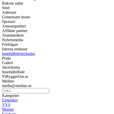
Bakom sidan
Stöd
Adresser
Gemensam insats
Sponsor
Annonspartner
Affiliate partner
Teammedlem
Nyhetsmedia
Förfrågan
Interna remisser
Innehållsförteckning
Posta
Galleri
Skrivhörna
Innehållsflöde
ViByggerOm.se
Mediao
media@mediao.se
Kategorier
Elektriker
VVS
Murare
Snickare