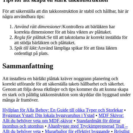
För att säkerställa att din takkonstruktion är stabil och hållbar, här är
några användbara tips:
Använd rätt dimensioner:
Kontrollera att bärläkten har
korrekta dimensioner för att bära vikten av plåttaket.
Regla för plåttak:
Se till att takstolarna är korrekt inställda för
att stödja bärläkten och plåttaket.
Spik till läkt:
Använd lämpliga spikar för att fästa läkten
ordentligt på plats.
Sammanfattning
Att installera en bärläkt plåttak kräver noggrann planering och
korrekt utförande för att säkerställa takets hållbarhet och säkerhet.
Genom att följa dessa riktlinjer och tips kommer du att kunna skapa
en stark och pålitlig takkonstruktion som skyddar din byggnad under
många år framöver.
Hyllplan för Alla Behov: En Guide till olika Typer och Storlekar
•
Byggmax Ystad: Din lokala byggvaruhus i Ystad
•
MDF Skivor:
Allt du behöver veta om MDF-skivor
•
Standardmått för dörrar
inomhus och utomhus
•
Altanbygge med Tryckimpregnerad Trall –
Allt du behöver veta
•
Murarbaljor för effektivt byggande
•
Bröstlist