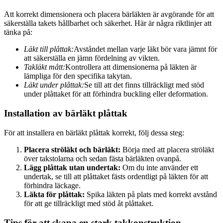
Att korrekt dimensionera och placera bärläkten är avgörande för att
säkerställa takets hållbarhet och säkerhet. Här är några riktlinjer att
tänka på:
Läkt till plåttak:
Avståndet mellan varje läkt bör vara jämnt för
att säkerställa en jämn fördelning av vikten.
Takläkt mått:
Kontrollera att dimensionerna på läkten är
lämpliga för den specifika takytan.
Läkt under plåttak:
Se till att det finns tillräckligt med stöd
under plåttaket för att förhindra buckling eller deformation.
Installation av bärläkt plåttak
För att installera en bärläkt plåttak korrekt, följ dessa steg:
Placera ströläkt och bärläkt:
Börja med att placera ströläkt
över takstolarna och sedan fästa bärläkten ovanpå.
Lägg plåttak utan undertak:
Om du inte använder ett
undertak, se till att plåttaket fästs ordentligt på läkten för att
förhindra läckage.
Läkta för plåttak:
Spika läkten på plats med korrekt avstånd
för att ge tillräckligt med stöd åt plåttaket.
Tips för att skapa en stark takkonstruktion