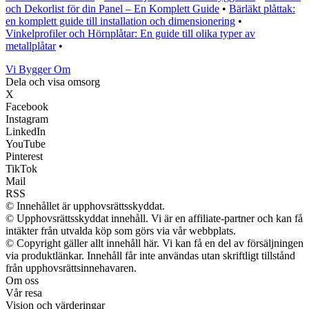
och Dekorlist för din Panel – En Komplett Guide
•
Bärläkt plåttak:
en komplett guide till installation och dimensionering
•
Vinkelprofiler och Hörnplåtar: En guide till olika typer av
metallplåtar
•
Vi Bygger Om
Dela och visa omsorg
X
Facebook
Instagram
LinkedIn
YouTube
Pinterest
TikTok
Mail
RSS
© Innehållet är upphovsrättsskyddat.
© Upphovsrättsskyddat innehåll. Vi är en affiliate-partner och kan få
intäkter från utvalda köp som görs via vår webbplats.
© Copyright gäller allt innehåll här. Vi kan få en del av försäljningen
via produktlänkar. Innehåll får inte användas utan skriftligt tillstånd
från upphovsrättsinnehavaren.
Om oss
Vår resa
Vision och värderingar