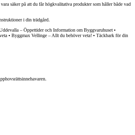
du vara säker på att du får högkvalitativa produkter som håller både vad
struktioner i din trädgård.
ddevalla – Öppettider och Information om Byggvaruhuset
•
veta
•
Byggmax Vellinge – Allt du behöver veta!
•
Täckbark för din
n upphovsrättsinnehavaren.