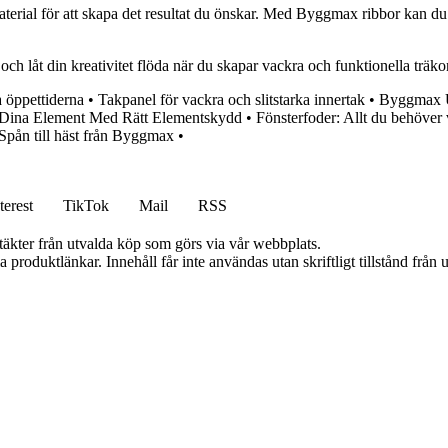
ch material för att skapa det resultat du önskar. Med Byggmax ribbor kan 
h låt din kreativitet flöda när du skapar vackra och funktionella träkon
a öppettiderna
•
Takpanel för vackra och slitstarka innertak
•
Byggmax U
 Dina Element Med Rätt Elementskydd
•
Fönsterfoder: Allt du behöver 
Spån till häst från Byggmax
•
terest
TikTok
Mail
RSS
ntäkter från utvalda köp som görs via vår webbplats.
ia produktlänkar. Innehåll får inte användas utan skriftligt tillstånd frå