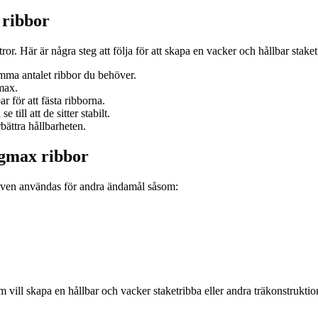
 ribbor
. Här är några steg att följa för att skapa en vacker och hållbar staket
ämma antalet ribbor du behöver.
max.
 för att fästa ribborna.
ill att de sitter stabilt.
bättra hållbarheten.
gmax ribbor
 även användas för andra ändamål såsom:
ill skapa en hållbar och vacker staketribba eller andra träkonstruktion