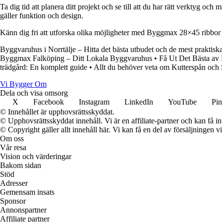
Ta dig tid att planera ditt projekt och se till att du har rätt verktyg o
gäller funktion och design.
Känn dig fri att utforska olika möjligheter med Byggmax 28×45 ribbor oc
Byggvaruhus i Norrtälje – Hitta det bästa utbudet och de mest praktisk
Byggmax Falköping – Ditt Lokala Byggvaruhus
•
Få Ut Det Bästa av
trädgård: En komplett guide
•
Allt du behöver veta om Kutterspån och 
Vi Bygger Om
Dela och visa omsorg
X
Facebook
Instagram
LinkedIn
YouTube
Pin
© Innehållet är upphovsrättsskyddat.
© Upphovsrättsskyddat innehåll. Vi är en affiliate-partner och kan få i
© Copyright gäller allt innehåll här. Vi kan få en del av försäljningen v
Om oss
Vår resa
Vision och värderingar
Bakom sidan
Stöd
Adresser
Gemensam insats
Sponsor
Annonspartner
Affiliate partner