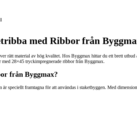
l
ketribba med Ribbor från Byggm
äver rätt material av hög kvalitet. Hos Byggmax hittar du ett brett utbud
heter med 28×45 tryckimpregnerade ribbor från Byggmax.
bor från Byggmax?
r speciellt framtagna för att användas i staketbyggen. Med dimensioner