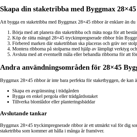
Skapa din staketribba med Byggmax 28×45
Att bygga en staketribba med Byggmax 28×45 ribbor är enklare än du tror
Börja med att planera din staketribba och mäta noga för att best
Köp de rätta mängd 28×45 tryckimpregnerade ribbor från Bygg
Förbered marken där staketribban ska placeras och gräv ner stolpar
Montera ribborna på stolparna med hjälp av lämpligt verktyg och se t
Avsluta med att eventuellt måla eller behandla ribborna för att för
Andra användningsområden för 28×45 Byg
Byggmax 28×45 ribbor är inte bara perfekta för staketbyggen, de kan
Skapa en avgränsning i trädgården
Bygga en enkel pergola eller trädgårdsstaket
Tillverka blomlådor eller planteringsbäddar
Avslutande tankar
Byggmax 28×45 tryckimpregnerade ribbor är ett utmärkt val för dig som v
staketribba som kommer att hålla i många år framöver.