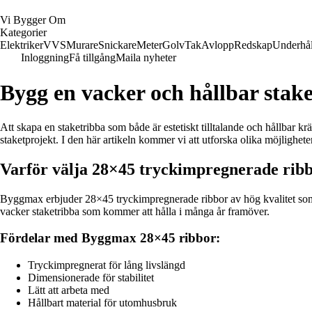
Vi Bygger Om
Kategorier
Elektriker
VVS
Murare
Snickare
Meter
Golv
Tak
Avlopp
Redskap
Underhål
Inloggning
Få tillgång
Maila nyheter
Bygg en vacker och hållbar sta
Att skapa en staketribba som både är estetiskt tilltalande och hållbar kr
staketprojekt. I den här artikeln kommer vi att utforska olika möjlig
Varför välja 28×45 tryckimpregnerade rib
Byggmax erbjuder 28×45 tryckimpregnerade ribbor av hög kvalitet som ä
vacker staketribba som kommer att hålla i många år framöver.
Fördelar med Byggmax 28×45 ribbor:
Tryckimpregnerat för lång livslängd
Dimensionerade för stabilitet
Lätt att arbeta med
Hållbart material för utomhusbruk