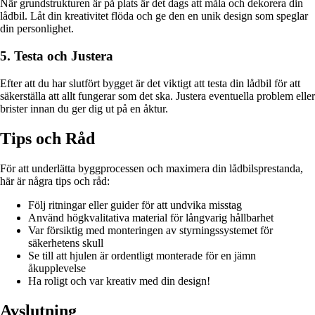
När grundstrukturen är på plats är det dags att måla och dekorera din
lådbil. Låt din kreativitet flöda och ge den en unik design som speglar
din personlighet.
5. Testa och Justera
Efter att du har slutfört bygget är det viktigt att testa din lådbil för att
säkerställa att allt fungerar som det ska. Justera eventuella problem eller
brister innan du ger dig ut på en åktur.
Tips och Råd
För att underlätta byggprocessen och maximera din lådbilsprestanda,
här är några tips och råd:
Följ ritningar eller guider för att undvika misstag
Använd högkvalitativa material för långvarig hållbarhet
Var försiktig med monteringen av styrningssystemet för
säkerhetens skull
Se till att hjulen är ordentligt monterade för en jämn
åkupplevelse
Ha roligt och var kreativ med din design!
Avslutning