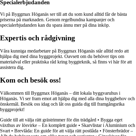
Specialerbjudanden
Vi på Byggmax Höganäs ser till att du som kund alltid får de bästa
priserna på marknaden. Genom regelbundna kampanjer och
specialerbjudanden kan du spara ännu mer på dina inköp.
Expertis och rådgivning
Våra kunniga medarbetare på Byggmax Höganäs står alltid redo att
hjälpa dig med dina byggprojekt. Oavsett om du behöver tips om
materialval eller praktiska råd kring byggteknik, så finns vi här för att
assistera dig.
Kom och besök oss!
Välkommen till Byggmax Höganäs – ditt lokala byggvaruhus i
Höganäs. Vi ser fram emot att hjälpa dig med alla dina byggbehov och
önskemål. Besök oss idag och låt oss guida dig till framgångsrika
byggprojekt!
Guide till att välja rätt grästrimmer för din trädgård
•
Bygga eget
växthus av lösvirke – En komplett guide
•
Skarvlistar i Aluminium och
Svart
•
Brevlåda: En guide för att välja rätt postlåda
•
Fönsterbrädor –