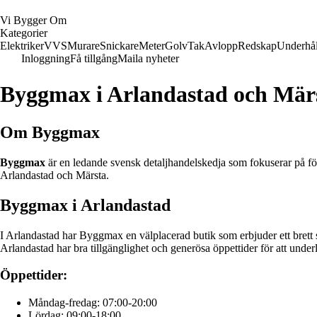
Vi Bygger Om
Kategorier
Elektriker
VVS
Murare
Snickare
Meter
Golv
Tak
Avlopp
Redskap
Underhål
Inloggning
Få tillgång
Maila nyheter
Byggmax i Arlandastad och Mär
Om Byggmax
Byggmax
är en ledande svensk detaljhandelskedja som fokuserar på förs
Arlandastad och Märsta.
Byggmax i Arlandastad
I Arlandastad har Byggmax en välplacerad butik som erbjuder ett brett s
Arlandastad har bra tillgänglighet och generösa öppettider för att underl
Öppettider:
Måndag-fredag: 07:00-20:00
Lördag: 09:00-18:00