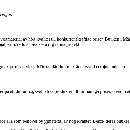
ringar.
gmaterial av hög kvalitet till konkurrenskraftiga priser. Butiken i Mär
psam, redo att assistera dig i dina projekt.
 proffsservice i Märsta, där du får skräddarsydda erbjudanden och su
på att du får högkvalitativa produkter till förmånliga priser. Genom att
ör alla som behöver byggmaterial av hög kvalitet. Besök deras butiker fö