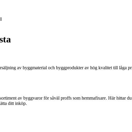
l
sta
äljning av byggmaterial och byggprodukter av hög kvalitet till låga prise
ortiment av byggvaror för såväl proffs som hemmafixare. Här hittar du al
ätta ditt inköp.