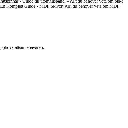
ingspinnar
•
Guide till utomhuspanel – Allt du behöver veta om olika
: En Komplett Guide
•
MDF Skivor: Allt du behöver veta om MDF-
n upphovsrättsinnehavaren.