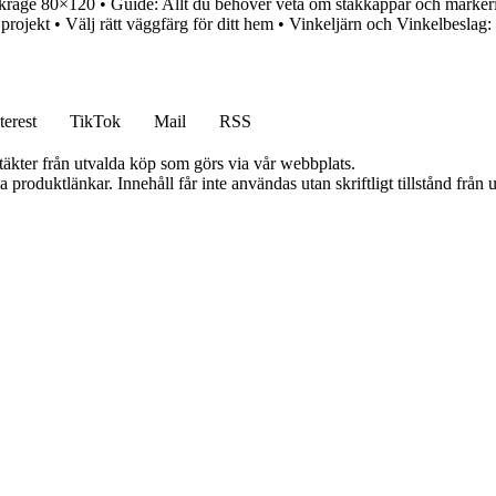
lkrage 80×120
•
Guide: Allt du behöver veta om stakkäppar och marker
projekt
•
Välj rätt väggfärg för ditt hem
•
Vinkeljärn och Vinkelbeslag
terest
TikTok
Mail
RSS
ntäkter från utvalda köp som görs via vår webbplats.
ia produktlänkar. Innehåll får inte användas utan skriftligt tillstånd frå