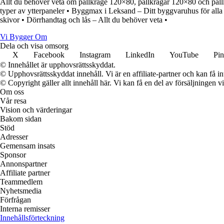
Allt du behöver veta om pallkrage 120×80, pallkragar 120×80 och pal
typer av ytterpaneler
•
Byggmax i Leksand – Ditt byggvaruhus för alla 
skivor
•
Dörrhandtag och lås – Allt du behöver veta
•
Vi Bygger Om
Dela och visa omsorg
X
Facebook
Instagram
LinkedIn
YouTube
Pin
© Innehållet är upphovsrättsskyddat.
© Upphovsrättsskyddat innehåll. Vi är en affiliate-partner och kan få i
© Copyright gäller allt innehåll här. Vi kan få en del av försäljningen v
Om oss
Vår resa
Vision och värderingar
Bakom sidan
Stöd
Adresser
Gemensam insats
Sponsor
Annonspartner
Affiliate partner
Teammedlem
Nyhetsmedia
Förfrågan
Interna remisser
Innehållsförteckning