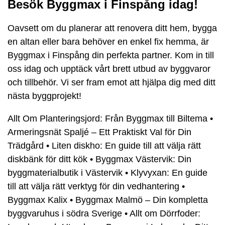
Besök Byggmax i Finspång idag!
Oavsett om du planerar att renovera ditt hem, bygga
en altan eller bara behöver en enkel fix hemma, är
Byggmax i Finspång din perfekta partner. Kom in till
oss idag och upptäck vårt brett utbud av byggvaror
och tillbehör. Vi ser fram emot att hjälpa dig med ditt
nästa byggprojekt!
Allt Om Planteringsjord: Från Byggmax till Biltema
•
Armeringsnät Spaljé – Ett Praktiskt Val för Din
Trädgård
•
Liten diskho: En guide till att välja rätt
diskbänk för ditt kök
•
Byggmax Västervik: Din
byggmaterialbutik i Västervik
•
Klyvyxan: En guide
till att välja rätt verktyg för din vedhantering
•
Byggmax Kalix
•
Byggmax Malmö – Din kompletta
byggvaruhus i södra Sverige
•
Allt om Dörrfoder: