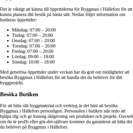
Det är viktigt att känna till öppettiderna för Byggmax i Hällefors för att
kunna planera ditt besök på bästa sätt. Nedan följer information om
butikens öppettider:
Måndag: 07:00 – 20:00
Tisdag: 07:00 – 20:00
Onsdag: 07:00 – 20:00
Torsdag: 07:00 – 20:00
Fredag: 07:00 – 20:00
Lördag: 09:00 – 18:00
Söndag: 10:00 – 18:00
Med generösa öppettider under veckan har du gott om möjligheter att
besöka Byggmax i Hällefors för att handla det du behöver för ditt
byggprojekt.
Besöka Butiken
För att hitta rätt byggmaterial och verktyg är det bäst att besöka
Byggmax i Hällefors personligen. Personalen i butiken står redo att
hjälpa dig och ge kunnig rådgivning om produkter och projekt. Oavsett
om du är proffs eller gör-det-självare kommer du garanterat att hitta det
du behöver på Byggmax i Hällefors.