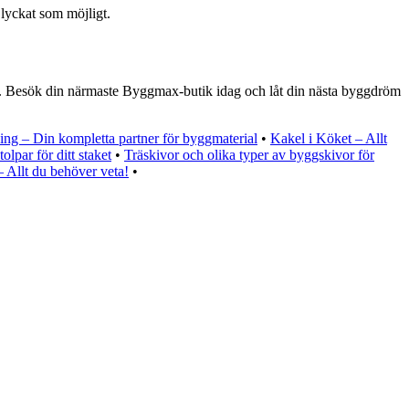
 lyckat som möjligt.
e. Besök din närmaste Byggmax-butik idag och låt din nästa byggdröm
ng – Din kompletta partner för byggmaterial
•
Kakel i Köket – Allt
tolpar för ditt staket
•
Träskivor och olika typer av byggskivor för
 Allt du behöver veta!
•