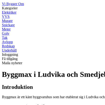
Vi Bygger Om
Kategorier
Elektriker
VVS
Murare
Snickare
Meter
Golv
Tak
Avlopp
Redskap
Underhåll
Inloggning
Få tillgång
Maila nyheter
Byggmax i Ludvika och Smedje
Introduktion
Byggmax är ett känt byggvaruhus som har etablerat sig i Ludvika och S