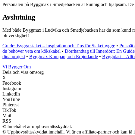
Personalen på Byggmax i Smedjebacken är kunnig och hjälpsam. De står r
Avslutning
Med både Byggmax i Ludvika och Smedjebacken har du som kund möjlig
bli verklighet!
Guide: Bygga staket – Inspiration och Tips för Staketbygge
•
Putsnät
du behöver veta om kökskakel
•
Dörrhandtag till Innerdörr: En Guide 
dina projekt
•
Byggmax Kampanj och Erbjudande
•
Byggplast – Allt
Vi Bygger Om
Dela och visa omsorg
X
Facebook
Instagram
LinkedIn
YouTube
Pinterest
TikTok
Mail
RSS
© Innehållet är upphovsrättsskyddat.
© Upphovsrättsskyddat innehåll. Vi är en affiliate-partner och kan få 