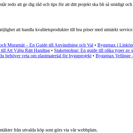
edo att ge dig råd och tips för att ditt projekt ska bli så smidigt och
het att handla kvalitetsprodukter till bra priser med utmärkt servic
 och Murarnät – En Guide till Användning och Val
•
Byggmax i Linköpi
till Att Välja Rätt Handtag
•
Staketstolpar: En guide till olika typer av s
 du behöver veta om plastmaterial för byggprojekt
•
Byggmax Vellinge –
intäkter från utvalda köp som görs via vår webbplats.