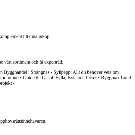
komplement till dina inköp.
e vårt sortiment och få expertråd.
n Bygghandel i Strängnäs
•
Syllpapp: Allt du behöver veta om
tort utbud
•
Guide till Gasol: Fylla, Byta och Priser
•
Byggmax Lund –
projekt
•
n upphovsrättsinnehavaren.