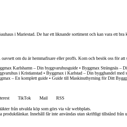
haus i Mariestad. De har ett liknande sortiment och kan vara ett bra 
. oavsett om du är hemmafixare eller proffs. Kom och besök oss för att s
ggmax Karlshamn – Din byggvaruhusguide
•
Byggmax Strängnäs – Di
gvaruhus i Kristianstad
•
Byggmax i Karlstad – Din bygghandel med s
yggmax – En komplett guide
•
Guide till Maskinuthyrning för Ditt Bygg
terest
TikTok
Mail
RSS
ntäkter från utvalda köp som görs via vår webbplats.
ia produktlänkar. Innehåll får inte användas utan skriftligt tillstånd frå