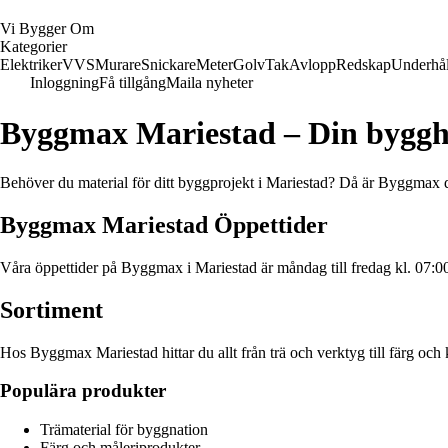
Vi Bygger Om
Kategorier
Elektriker
VVS
Murare
Snickare
Meter
Golv
Tak
Avlopp
Redskap
Underhål
Inloggning
Få tillgång
Maila nyheter
Byggmax Mariestad – Din byggh
Behöver du material för ditt byggprojekt i Mariestad? Då är Byggmax det
Byggmax Mariestad Öppettider
Våra öppettider på Byggmax i Mariestad är måndag till fredag kl. 07:0
Sortiment
Hos Byggmax Mariestad hittar du allt från trä och verktyg till färg och ka
Populära produkter
Trämaterial för byggnation
Färg och måleriprodukter