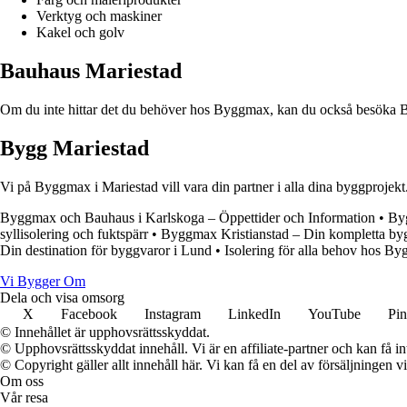
Verktyg och maskiner
Kakel och golv
Bauhaus Mariestad
Om du inte hittar det du behöver hos Byggmax, kan du också besöka Bau
Bygg Mariestad
Vi på Byggmax i Mariestad vill vara din partner i alla dina byggprojekt
Byggmax och Bauhaus i Karlskoga – Öppettider och Information
•
By
syllisolering och fuktspärr
•
Byggmax Kristianstad – Din kompletta byg
Din destination för byggvaror i Lund
•
Isolering för alla behov hos B
Vi Bygger Om
Dela och visa omsorg
X
Facebook
Instagram
LinkedIn
YouTube
Pin
© Innehållet är upphovsrättsskyddat.
© Upphovsrättsskyddat innehåll. Vi är en affiliate-partner och kan få i
© Copyright gäller allt innehåll här. Vi kan få en del av försäljningen v
Om oss
Vår resa