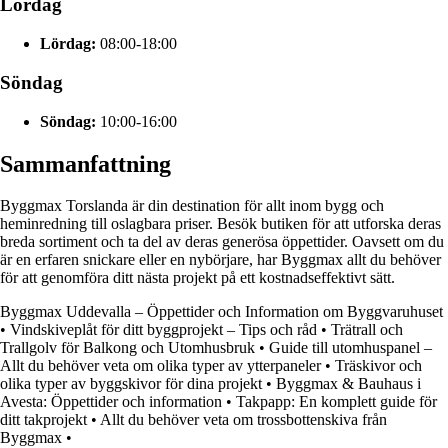
Lördag
Lördag:
08:00-18:00
Söndag
Söndag:
10:00-16:00
Sammanfattning
Byggmax Torslanda är din destination för allt inom bygg och
heminredning till oslagbara priser. Besök butiken för att utforska deras
breda sortiment och ta del av deras generösa öppettider. Oavsett om du
är en erfaren snickare eller en nybörjare, har Byggmax allt du behöver
för att genomföra ditt nästa projekt på ett kostnadseffektivt sätt.
Byggmax Uddevalla – Öppettider och Information om Byggvaruhuset
•
Vindskiveplåt för ditt byggprojekt – Tips och råd
•
Trätrall och
Trallgolv för Balkong och Utomhusbruk
•
Guide till utomhuspanel –
Allt du behöver veta om olika typer av ytterpaneler
•
Träskivor och
olika typer av byggskivor för dina projekt
•
Byggmax & Bauhaus i
Avesta: Öppettider och information
•
Takpapp: En komplett guide för
ditt takprojekt
•
Allt du behöver veta om trossbottenskiva från
Byggmax
•