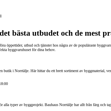
l
 det bästa utbudet och de mest p
ra öppettider, utbud och tjänster hos några av de populäraste byggvaru
rfekta byggvaruhuset för dina behov.
utik i Norrtälje. Här hittar du ett brett sortiment av byggmaterial, v
18:00
 alla typer av byggprojekt. Bauhaus Norrtälje har allt från färg och tape