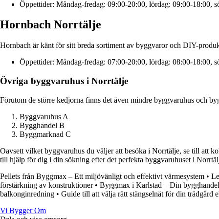
Öppettider: Måndag-fredag: 09:00-20:00, lördag: 09:00-18:00, 
Hornbach Norrtälje
Hornbach är känt för sitt breda sortiment av byggvaror och DIY-produkt
Öppettider: Måndag-fredag: 07:00-20:00, lördag: 08:00-18:00, 
Övriga byggvaruhus i Norrtälje
Förutom de större kedjorna finns det även mindre byggvaruhus och byggh
Byggvaruhus A
Bygghandel B
Byggmarknad C
Oavsett vilket byggvaruhus du väljer att besöka i Norrtälje, se till att k
till hjälp för dig i din sökning efter det perfekta byggvaruhuset i Norrtäl
Pellets från Byggmax – Ett miljövänligt och effektivt värmesystem
•
Le
förstärkning av konstruktioner
•
Byggmax i Karlstad – Din bygghandel
balkonginredning
•
Guide till att välja rätt stängselnät för din trädgård
Vi Bygger Om