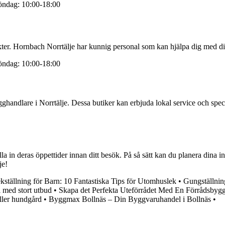
söndag: 10:00-18:00
er. Hornbach Norrtälje har kunnig personal som kan hjälpa dig med dina
söndag: 10:00-18:00
andlare i Norrtälje. Dessa butiker kan erbjuda lokal service och speci
olla in deras öppettider innan ditt besök. På så sätt kan du planera dina i
je!
kställning för Barn: 10 Fantastiska Tips för Utomhuslek
•
Gungställninga
 med stort utbud
•
Skapa det Perfekta Uteförrådet Med En Förrådsbygg
 eller hundgård
•
Byggmax Bollnäs – Din Byggvaruhandel i Bollnäs
•