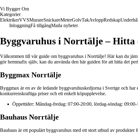
Vi Bygger Om
Kategorier
Elektriker
VVS
Murare
Snickare
Meter
Golv
Tak
Avlopp
Redskap
Underhål
Inloggning
Få tillgång
Maila nyheter
Byggvaruhus i Norrtälje – Hitta
Välkommen till vår guide om byggvaruhus i Norrtälje! Här kan du jämfö
gör hemmafix själv, kan du använda den här guiden för att hitta det pe
Byggmax Norrtälje
Byggmax är en av de ledande byggvaruhuskedjorna i Sverige och har en b
konkurrenskraftiga priser och ett enkelt köpupplevelse.
Öppettider: Måndag-fredag: 07:00-20:00, lördag-söndag: 09:00-
Bauhaus Norrtälje
Bauhaus är ett populärt byggvaruhus med ett stort utbud av produkter för