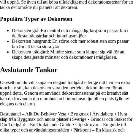
vill uppnå. Se även till att köpa tillräckligt med dekorationsstenar för att
täcka det område du planerar att dekorera.
Populära Typer av Dekorsten
Dekorsten grå: En neutral och mångsidig färg som passar bra i
de flesta trädgårdar och inomhusmiljöer.
Dekorsten husgrund: En större och mer robust sten som passar
bra för att täcka stora ytor.
Dekorsten trädgård: Mindre stenar som lämpar sig väl för att
skapa detaljerade mönster och dekorationer i trädgården.
Avslutande Tankar
Oavsett om du vill skapa en elegant trädgård eller ge ditt hem en extra
touch av stil, kan dekorsten vara den perfekta dekorationen för att
uppnå detta. Genom att använda dekorationsstenar på ett kreativt sätt
kan du förvandla din utomhus- och inomhusmiljö till en plats fylld av
elegans och charm.
Bastupanel – Allt Du Behöver Veta
•
Byggmax i Åtvidaberg
•
Hyra
släp från Byggmax och andra platser i Sverige
•
Grindar och Staket för
Din Trädgård – En Omfattande Guide
•
Gipsskruvar – En guide till
olika typer och användningsområden
•
Pärlspont – En klassisk och