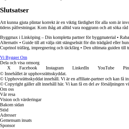
Slutsatser
Att kunna gjuta plintar korrekt är en viktig färdighet för alla som är 
tidens påfrestningar. Kom ihåg att alltid vara noggrann och att söka rå
Byggmax i Linköping – Din kompletta partner för byggmaterial
•
Rabat
Alternativ
•
Guide till att välja rätt stängselnät för din trädgård eller hu
Cuprinol träfärg, impregnering och täckfärg
•
Den ultimata guiden till 
Vi Bygger Om
Dela och visa omsorg
X
Facebook
Instagram
LinkedIn
YouTube
Pin
© Innehållet är upphovsrättsskyddat.
© Upphovsrättsskyddat innehåll. Vi är en affiliate-partner och kan få i
© Copyright gäller allt innehåll här. Vi kan få en del av försäljningen v
Om oss
Vår resa
Vision och värderingar
Bakom sidan
Stöd
Adresser
Gemensam insats
Sponsor