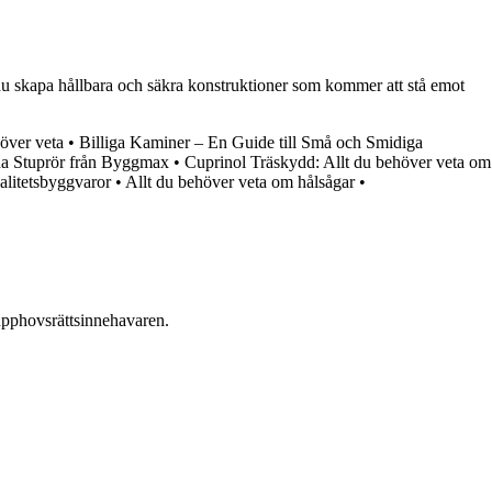
n du skapa hållbara och säkra konstruktioner som kommer att stå emot
över veta
•
Billiga Kaminer – En Guide till Små och Smidiga
na Stuprör från Byggmax
•
Cuprinol Träskydd: Allt du behöver veta om
alitetsbyggvaror
•
Allt du behöver veta om hålsågar
•
n upphovsrättsinnehavaren.