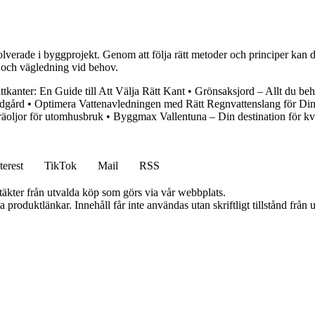
involverade i byggprojekt. Genom att följa rätt metoder och principer ka
d och vägledning vid behov.
tkanter: En Guide till Att Välja Rätt Kant
•
Grönsaksjord – Allt du beh
ndgård
•
Optimera Vattenavledningen med Rätt Regnvattenslang för Di
träoljor för utomhusbruk
•
Byggmax Vallentuna – Din destination för kv
terest
TikTok
Mail
RSS
ntäkter från utvalda köp som görs via vår webbplats.
ia produktlänkar. Innehåll får inte användas utan skriftligt tillstånd frå