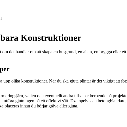
l
llbara Konstruktioner
om det handlar om att skapa en husgrund, en altan, en brygga eller ett s
iper
 upp olika konstruktioner. När du ska gjuta plintar är det viktigt att fö
rmeringsjärn, vatten och eventuellt andra tillsatser beroende på projekte
nna utföra gjutningen på ett effektivt sätt. Exempelvis en betongblandare
 placeras innan du börjar gräva eller gjuta.