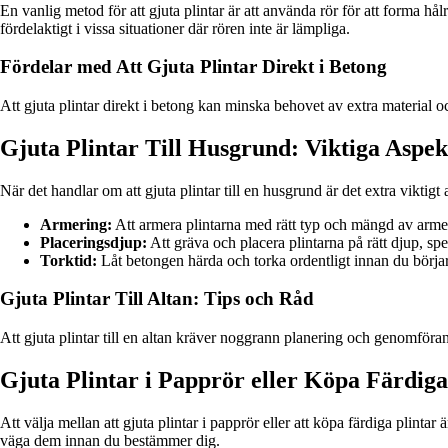
En vanlig metod för att gjuta plintar är att använda rör för att forma h
fördelaktigt i vissa situationer där rören inte är lämpliga.
Fördelar med Att Gjuta Plintar Direkt i Betong
Att gjuta plintar direkt i betong kan minska behovet av extra material 
Gjuta Plintar Till Husgrund: Viktiga Aspe
När det handlar om att gjuta plintar till en husgrund är det extra viktig
Armering:
Att armera plintarna med rätt typ och mängd av armer
Placeringsdjup:
Att gräva och placera plintarna på rätt djup, sp
Torktid:
Låt betongen härda och torka ordentligt innan du börjar 
Gjuta Plintar Till Altan: Tips och Råd
Att gjuta plintar till en altan kräver noggrann planering och genomförand
Gjuta Plintar i Papprör eller Köpa Färdiga
Att välja mellan att gjuta plintar i papprör eller att köpa färdiga plinta
väga dem innan du bestämmer dig.