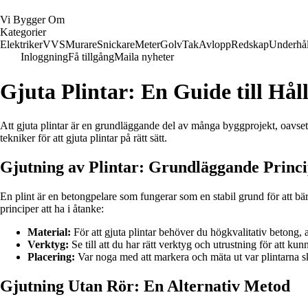
Vi Bygger Om
Kategorier
Elektriker
VVS
Murare
Snickare
Meter
Golv
Tak
Avlopp
Redskap
Underhål
Inloggning
Få tillgång
Maila nyheter
Gjuta Plintar: En Guide till Hå
Att gjuta plintar är en grundläggande del av många byggprojekt, oavsett 
tekniker för att gjuta plintar på rätt sätt.
Gjutning av Plintar: Grundläggande Princ
En plint är en betongpelare som fungerar som en stabil grund för att bära
principer att ha i åtanke:
Material:
För att gjuta plintar behöver du högkvalitativ betong, a
Verktyg:
Se till att du har rätt verktyg och utrustning för att ku
Placering:
Var noga med att markera och mäta ut var plintarna ska
Gjutning Utan Rör: En Alternativ Metod