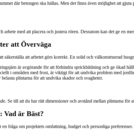
ålrummet där betongen ska hällas. Men det finns även möjlighet att gjuta
och arbete med att placera och justera rören. Dessutom kan det ge en mer
kter att Överväga
t att säkerställa att arbetet görs korrekt. En solid och välkonstruerad hu
ingsjärn är avgörande för att förhindra sprickbildning och ge ökad håll
eciellt i områden med frost, är viktigt för att undvika problem med jordf
belasta plintarna för att undvika skador och svagheter.
e. Se till att du har rätt dimensioner och avstånd mellan plintarna för at
: Vad är Bäst?
r är en fråga om projektets omfattning, budget och personliga preferenser.