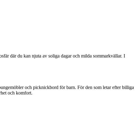
osfär där du kan njuta av soliga dagar och milda sommarkvällar. I
loungemöbler och picknickbord för barn. För den som letar efter billiga
rhet och komfort.