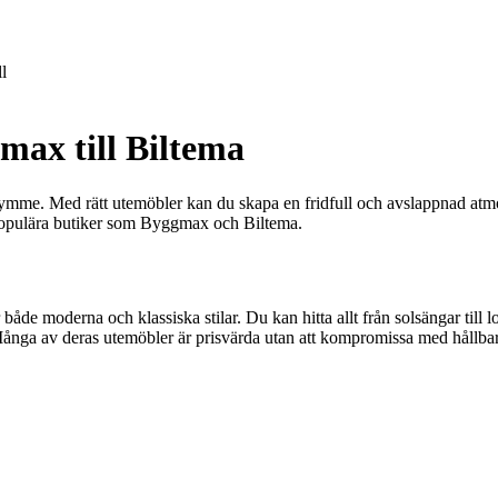
l
max till Biltema
trymme. Med rätt utemöbler kan du skapa en fridfull och avslappnad atm
n populära butiker som Byggmax och Biltema.
åde moderna och klassiska stilar. Du kan hitta allt från solsängar till 
 Många av deras utemöbler är prisvärda utan att kompromissa med hållba