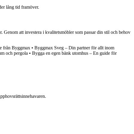
r lång tid framöver.
er. Genom att investera i kvalitetsmöbler som passar din stil och behov
are från Byggmax
•
Byggmax Sveg – Din partner för allt inom
erum och pergola
•
Bygga en egen bänk utomhus – En guide för
n upphovsrättsinnehavaren.