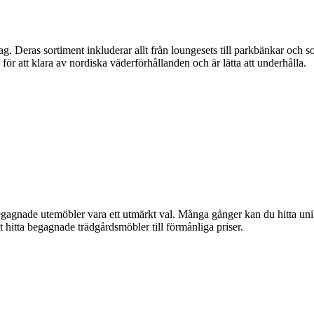
g. Deras sortiment inkluderar allt från loungesets till parkbänkar och s
ör att klara av nordiska väderförhållanden och är lätta att underhålla.
gagnade utemöbler vara ett utmärkt val. Många gånger kan du hitta uni
 hitta begagnade trädgårdsmöbler till förmånliga priser.