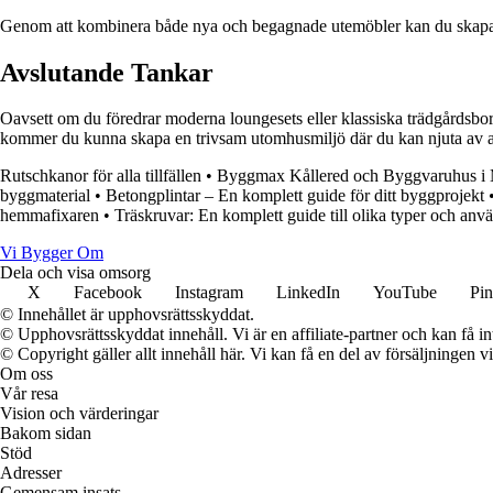
Genom att kombinera både nya och begagnade utemöbler kan du skapa e
Avslutande Tankar
Oavsett om du föredrar moderna loungesets eller klassiska trädgårdsbord 
kommer du kunna skapa en trivsam utomhusmiljö där du kan njuta av a
Rutschkanor för alla tillfällen
•
Byggmax Kållered och Byggvaruhus i 
byggmaterial
•
Betongplintar – En komplett guide för ditt byggprojekt
hemmafixaren
•
Träskruvar: En komplett guide till olika typer och a
Vi Bygger Om
Dela och visa omsorg
X
Facebook
Instagram
LinkedIn
YouTube
Pin
© Innehållet är upphovsrättsskyddat.
© Upphovsrättsskyddat innehåll. Vi är en affiliate-partner och kan få i
© Copyright gäller allt innehåll här. Vi kan få en del av försäljningen v
Om oss
Vår resa
Vision och värderingar
Bakom sidan
Stöd
Adresser
Gemensam insats