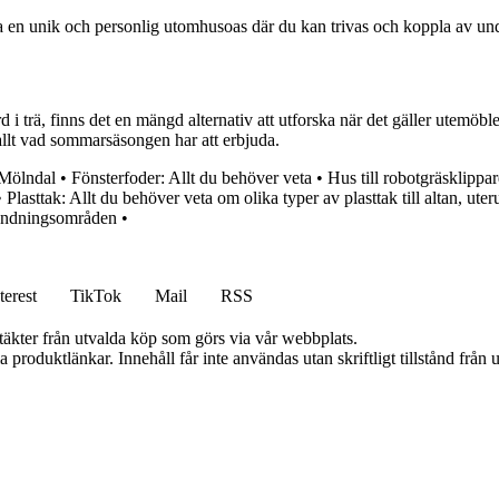
n unik och personlig utomhusoas där du kan trivas och koppla av unde
i trä, finns det en mängd alternativ att utforska när det gäller utemöbl
llt vad sommarsäsongen har att erbjuda.
Mölndal
•
Fönsterfoder: Allt du behöver veta
•
Hus till robotgräsklipp
•
Plasttak: Allt du behöver veta om olika typer av plasttak till altan, ut
nvändningsområden
•
terest
TikTok
Mail
RSS
ntäkter från utvalda köp som görs via vår webbplats.
ia produktlänkar. Innehåll får inte användas utan skriftligt tillstånd frå