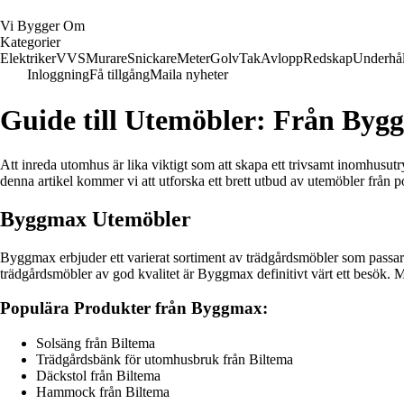
Vi Bygger Om
Kategorier
Elektriker
VVS
Murare
Snickare
Meter
Golv
Tak
Avlopp
Redskap
Underhål
Inloggning
Få tillgång
Maila nyheter
Guide till Utemöbler: Från Bygg
Att inreda utomhus är lika viktigt som att skapa ett trivsamt inomhusu
denna artikel kommer vi att utforska ett brett utbud av utemöbler frå
Byggmax Utemöbler
Byggmax erbjuder ett varierat sortiment av trädgårdsmöbler som passar b
trädgårdsmöbler av god kvalitet är Byggmax definitivt värt ett besök.
Populära Produkter från Byggmax:
Solsäng från Biltema
Trädgårdsbänk för utomhusbruk från Biltema
Däckstol från Biltema
Hammock från Biltema