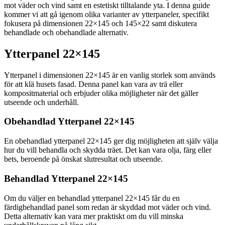
mot väder och vind samt en estetiskt tilltalande yta. I denna guide
kommer vi att gå igenom olika varianter av ytterpaneler, specifikt
fokusera på dimensionen 22×145 och 145×22 samt diskutera
behandlade och obehandlade alternativ.
Ytterpanel 22×145
Ytterpanel i dimensionen 22×145 är en vanlig storlek som används
för att klä husets fasad. Denna panel kan vara av trä eller
kompositmaterial och erbjuder olika möjligheter när det gäller
utseende och underhåll.
Obehandlad Ytterpanel 22×145
En obehandlad ytterpanel 22×145 ger dig möjligheten att själv välja
hur du vill behandla och skydda träet. Det kan vara olja, färg eller
bets, beroende på önskat slutresultat och utseende.
Behandlad Ytterpanel 22×145
Om du väljer en behandlad ytterpanel 22×145 får du en
färdigbehandlad panel som redan är skyddad mot väder och vind.
Detta alternativ kan vara mer praktiskt om du vill minska