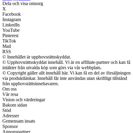
Dela och visa omsorg
X
Facebook
Instagram
LinkedIn
YouTube
Pinterest
TikTok
Mail
RSS
© Innehållet är upphovsrättsskyddat.
© Upphovsrättsskyddat innehåll. Vi är en affiliate-partner och kan få
intäkter från utvalda köp som görs via vår webbplats.
© Copyright gäller allt innehåll här. Vi kan få en del av försäljningen
via produktlänkar. Innehåll får inte användas utan skriftligt tillstånd
från upphovsrättsinnehavaren.
Om oss
Vår resa
Vision och värderingar
Bakom sidan
Stöd
Adresser
Gemensam insats
Sponsor
Annonspartner