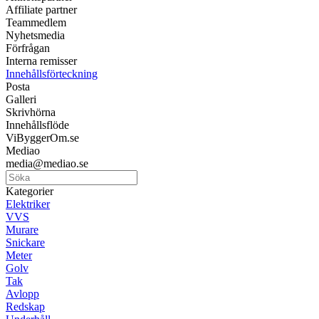
Affiliate partner
Teammedlem
Nyhetsmedia
Förfrågan
Interna remisser
Innehållsförteckning
Posta
Galleri
Skrivhörna
Innehållsflöde
ViByggerOm.se
Mediao
media@mediao.se
Kategorier
Elektriker
VVS
Murare
Snickare
Meter
Golv
Tak
Avlopp
Redskap