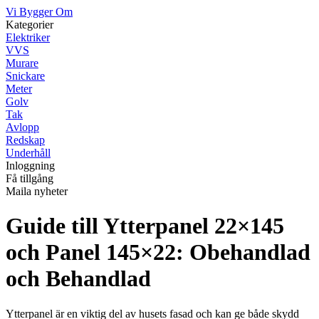
Vi Bygger Om
Kategorier
Elektriker
VVS
Murare
Snickare
Meter
Golv
Tak
Avlopp
Redskap
Underhåll
Inloggning
Få tillgång
Maila nyheter
Guide till Ytterpanel 22×145
och Panel 145×22: Obehandlad
och Behandlad
Ytterpanel är en viktig del av husets fasad och kan ge både skydd