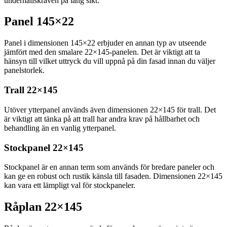
underhållskraven på lång sikt.
Panel 145×22
Panel i dimensionen 145×22 erbjuder en annan typ av utseende
jämfört med den smalare 22×145-panelen. Det är viktigt att ta
hänsyn till vilket uttryck du vill uppnå på din fasad innan du väljer
panelstorlek.
Trall 22×145
Utöver ytterpanel används även dimensionen 22×145 för trall. Det
är viktigt att tänka på att trall har andra krav på hållbarhet och
behandling än en vanlig ytterpanel.
Stockpanel 22×145
Stockpanel är en annan term som används för bredare paneler och
kan ge en robust och rustik känsla till fasaden. Dimensionen 22×145
kan vara ett lämpligt val för stockpaneler.
Råplan 22×145