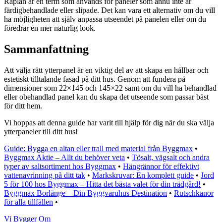
Råplan är en term som används för paneler som ännu inte är
färdigbehandlade eller slipade. Det kan vara ett alternativ om du vill
ha möjligheten att själv anpassa utseendet på panelen eller om du
föredrar en mer naturlig look.
Sammanfattning
Att välja rätt ytterpanel är en viktig del av att skapa en hållbar och
estetiskt tilltalande fasad på ditt hus. Genom att fundera på
dimensioner som 22×145 och 145×22 samt om du vill ha behandlad
eller obehandlad panel kan du skapa det utseende som passar bäst
för ditt hem.
Vi hoppas att denna guide har varit till hjälp för dig när du ska välja
ytterpaneler till ditt hus!
Guide: Bygga en altan eller trall med material från Byggmax
•
Byggmax Aktie – Allt du behöver veta
•
Tösalt, vägsalt och andra
typer av saltsortiment hos Byggmax
•
Hängrännor för effektivt
vattenavrinning på ditt tak
•
Markskruvar: En komplett guide
•
Jord
5 för 100 hos Byggmax – Hitta det bästa valet för din trädgård!
•
Byggmax Borlänge – Din Byggvaruhus Destination
•
Rutschkanor
för alla tillfällen
•
Vi Bygger Om