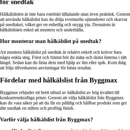
för snedtak
Hålkälslisten är inte bara estetiskt tilltalande utan även praktisk. Genom
att använda hålkälslist kan du dölja eventuella ojämnheter och skarvar
på snedtaket, vilket ger en enhetlig och snygg yta. Dessutom är
hålkälslisten enkel att montera och underhålla.
Hur monterar man hålkälslist på snedtak?
Att montera hålkälslist på snedtak är relativt enkelt och kräver bara
några enkla steg. Först och främst bör du mäta och skära listerna i rätt
längd. Sedan kan du fästa dem med hjälp av lim eller spik. Kom ihåg
att följa tillverkarens anvisningar för bästa resultat.
Fördelar med hålkälslist från Byggmax
Byggmax erbjuder ett brett utbud av hålkälslist av hög kvalitet till
konkurrenskraftiga priser. Genom att välja hålkälslist från Byggmax
kan du vara säker på att du får en pålitlig och hållbar produkt som ger
ditt snedtak en stilren och proffsig finish.
Varför välja hålkälslist från Byggmax?