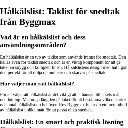
Hålkälslist: Taklist för snedtak
från Byggmax
Vad är en hålkälslist och dess
användningsområden?
En hålkälslist är en typ av taklist som används främst för snedtak. Den
kallas även för taklist snedtak och är en viktig komponent för att ge
taket en snygg och komplett finish. Hålkälslistens design med hål i gör
den perfekt för att dölja ojämnheter och skarvar på snedtak.
Hur väljer man rätt hålkälslist?
För att välja rätt hålkälslist är det viktigt att ta hänsyn till takets mått
och lutning. Mät noga längden på taket för att bestämma vilken storlek
och antal hålkälslist du behöver. Hos Byggmax hittar du ett brett utbud
av hålkälslist i olika mått för att passa olika snedtak.
Hålkälslist: En smart och praktisk lösning