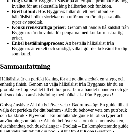
Hög kvalitet:
Byggmax satsar på att erbjuda produkter av hög
kvalitet för att säkerställa lång hållbarhet och funktion.
Brett utbud:
Hos Byggmax hittar du ett brett utbud av
hålkälslist i olika storlekar och utföranden för att passa olika
typer av snedtak.
Konkurrenskraftiga priser:
Genom att handla hålkälslist från
Byggmax får du valuta för pengarna med konkurrenskraftiga
priser.
Enkel beställningsprocess:
Att beställa hålkälslist från
Byggmax är enkelt och smidigt, vilket gör det bekvämt för dig
som kund.
Sammanfattning
Hålkälslist är en perfekt lösning för att ge ditt snedtak en snygg och
enhetlig finish. Genom att välja hålkälslist från Byggmax får du en
produkt av hög kvalitet till ett bra pris. Ta mätbandet i handen och ge
ditt snedtak en ansiktslyftning med hålkälslist från Byggmax!
Golvspånskiva: Allt du behöver veta
•
Badrumsskåp: En guide till att
välja det perfekta för ditt badrum
•
Allt du behöver veta om putsbruk
och kalkbruk
•
Plywood – En omfattande guide till olika typer och
användningsområden
•
Allt du behöver veta om duschmunstycken,
duschhandtag och duschslangar
•
Pooltak – En kompletterande guide
till att välja rätt tak till din pool
•
Allt Om Att Köpa Gräsfrön
•