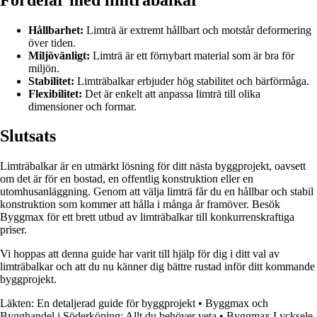
Hållbarhet:
Limträ är extremt hållbart och motstår deformering
över tiden.
Miljövänligt:
Limträ är ett förnybart material som är bra för
miljön.
Stabilitet:
Limträbalkar erbjuder hög stabilitet och bärförmåga.
Flexibilitet:
Det är enkelt att anpassa limträ till olika
dimensioner och formar.
Slutsats
Limträbalkar är en utmärkt lösning för ditt nästa byggprojekt, oavsett
om det är för en bostad, en offentlig konstruktion eller en
utomhusanläggning. Genom att välja limträ får du en hållbar och stabil
konstruktion som kommer att hålla i många år framöver. Besök
Byggmax för ett brett utbud av limträbalkar till konkurrenskraftiga
priser.
Vi hoppas att denna guide har varit till hjälp för dig i ditt val av
limträbalkar och att du nu känner dig bättre rustad inför ditt kommande
byggprojekt.
Läkten: En detaljerad guide för byggprojekt
•
Byggmax och
Bygghandel i Söderköping: Allt du behöver veta
•
Byggmax Lycksele