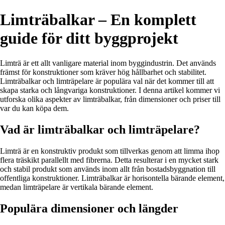
Limträbalkar – En komplett
guide för ditt byggprojekt
Limträ är ett allt vanligare material inom byggindustrin. Det används
främst för konstruktioner som kräver hög hållbarhet och stabilitet.
Limträbalkar och limträpelare är populära val när det kommer till att
skapa starka och långvariga konstruktioner. I denna artikel kommer vi
utforska olika aspekter av limträbalkar, från dimensioner och priser till
var du kan köpa dem.
Vad är limträbalkar och limträpelare?
Limträ är en konstruktiv produkt som tillverkas genom att limma ihop
flera träskikt parallellt med fibrerna. Detta resulterar i en mycket stark
och stabil produkt som används inom allt från bostadsbyggnation till
offentliga konstruktioner. Limträbalkar är horisontella bärande element,
medan limträpelare är vertikala bärande element.
Populära dimensioner och längder