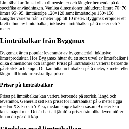
Limträbalkar finns i olika dimensioner och längder beroende på den
specifika användningen. Vanliga dimensioner inkluderar limträ 70×70,
limträ 95×95, limträstolpe 120×120 samt limträstolpe 150×150.
Längder varierar från 5 meter upp till 10 meter. Byggmax erbjuder ett
brett utbud av limträbalkar, inklusive limträbalkar på 6 meter och 7
meter.
Limträbalkar från Byggmax
Byggmax är en populär leverantör av byggmaterial, inklusive
limträprodukter. Hos Byggmax hittar du ett stort urval av limträbalkar i
olika dimensioner och längder. Priset på limträbalkar varierar beroende
på storlek och längd. Du kan hitta limträbalkar på 6 meter, 7 meter eller
längre till konkurrenskraftiga priser.
Priser på limträbalkar
Priset på limträbalkar kan variera beroende på storlek, längd och
leverantör. Generellt sett kan priset för limträbalkar på 6 meter ligga
mellan XX kr och YY kr, medan längre balkar såsom 9 meter kan
kosta något mer. Det är bäst att jämföra priser från olika leverantörer
innan du gör ditt köp.
Fördelar med limträbalkar