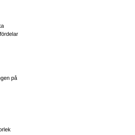
ka
fördelar
ngen på
orlek