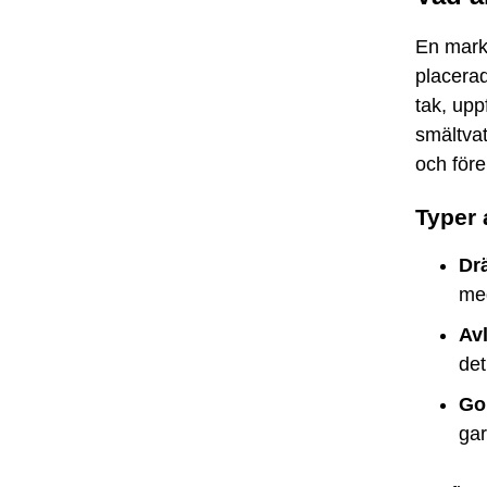
En markr
placerad
tak, upp
smältva
och för
Typer
Dr
med
Av
det
Go
gar