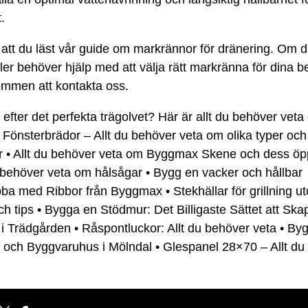
.
 att du läst vår guide om markrännor för dränering. Om d
ller behöver hjälp med att välja rätt markränna för dina b
ommen att kontakta oss.
 efter det perfekta trägolvet? Här är allt du behöver vet
•
Fönsterbrädor – Allt du behöver veta om olika typer och
r
•
Allt du behöver veta om Byggmax Skene och dess öpp
u behöver veta om hålsågar
•
Bygg en vacker och hållbar
ibba med Ribbor från Byggmax
•
Stekhällar för grillning 
h tips
•
Bygga en Stödmur: Det Billigaste Sättet att Ska
 i Trädgården
•
Råspontluckor: Allt du behöver veta
•
By
d och Byggvaruhus i Mölndal
•
Glespanel 28×70 – Allt du