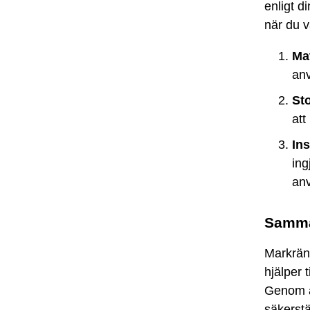
enligt d
när du v
Mat
anv
Sto
att
Ins
ing
an
Samma
Markränn
hjälper 
Genom at
säkerstä