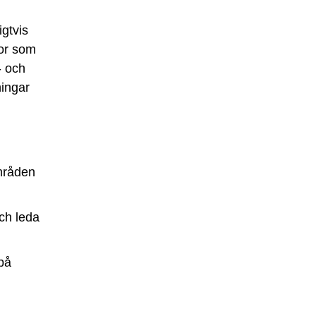
igtvis
tor som
- och
ningar
områden
ch leda
på