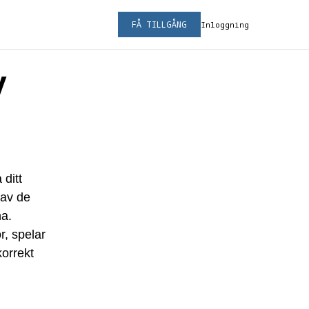
FÅ TILLGÅNG
Inloggning
v
ditt
 av de
na.
r, spelar
korrekt