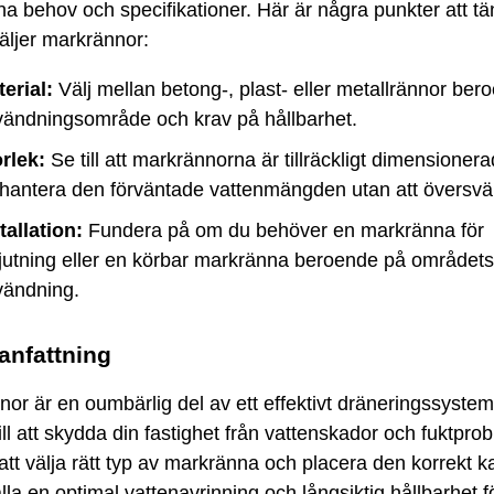
ina behov och specifikationer. Här är några punkter att t
äljer markrännor:
erial:
Välj mellan betong-, plast- eller metallrännor ber
ändningsområde och krav på hållbarhet.
rlek:
Se till att markrännorna är tillräckligt dimensionera
 hantera den förväntade vattenmängden utan att övers
tallation:
Fundera på om du behöver en markränna för
jutning eller en körbar markränna beroende på områdets
vändning.
nfattning
or är en oumbärlig del av ett effektivt dräneringssyste
till att skydda din fastighet från vattenskador och fuktpro
t välja rätt typ av markränna och placera den korrekt k
lla en optimal vattenavrinning och långsiktig hållbarhet f