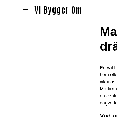
Vi Bygger Om
Ma
dr
En väl f
hem elle
viktigas
Markränn
en centr
dagvatt
Vad ä