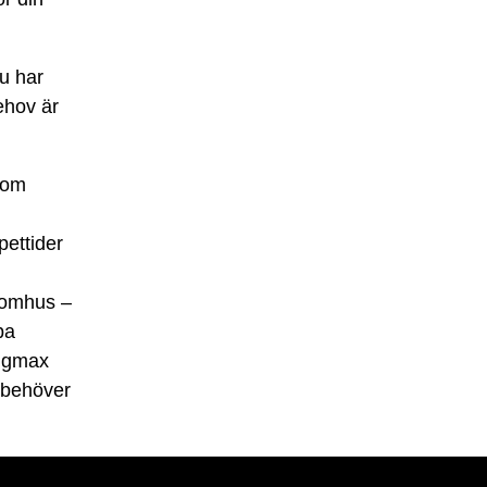
u har
ehov är
a om
ettider
utomhus –
pa
ggmax
 behöver