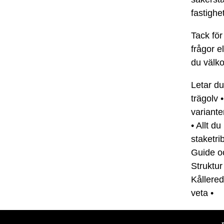
fastighet
Tack för
frågor e
du välk
Letar du
trägolv
variante
•
Allt d
staketr
Guide oc
Struktur
Kållere
veta
•