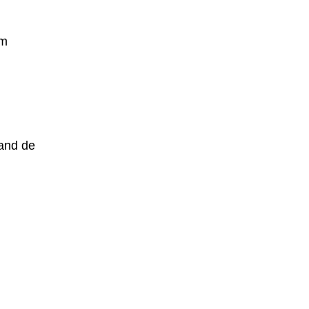
om
land de