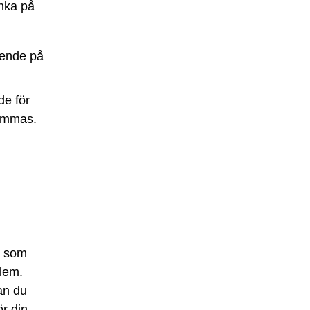
änka på
oende på
de för
vämmas.
m som
blem.
an du
ör din