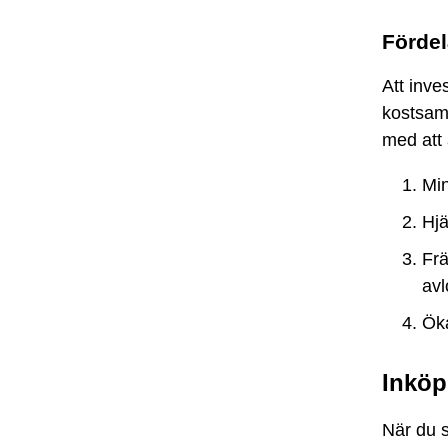
Fördel
Att inve
kostsam
med att
Min
Hjä
Frä
av
Öka
Inköp
När du s