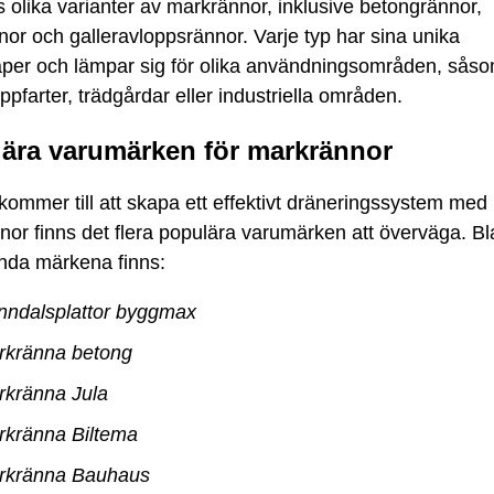
s olika varianter av markrännor, inklusive betongrännor,
nor och galleravloppsrännor. Varje typ har sina unika
per och lämpar sig för olika användningsområden, sås
pfarter, trädgårdar eller industriella områden.
ära varumärken för markrännor
kommer till att skapa ett effektivt dräneringssystem med
or finns det flera populära varumärken att överväga. B
nda märkena finns:
nndalsplattor byggmax
rkränna betong
rkränna Jula
rkränna Biltema
rkränna Bauhaus