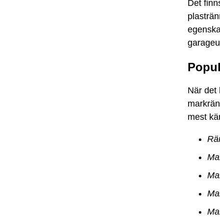
Det finn
plasträn
egenska
garageup
Popul
När det 
markränn
mest kä
Rä
Ma
Ma
Ma
Ma