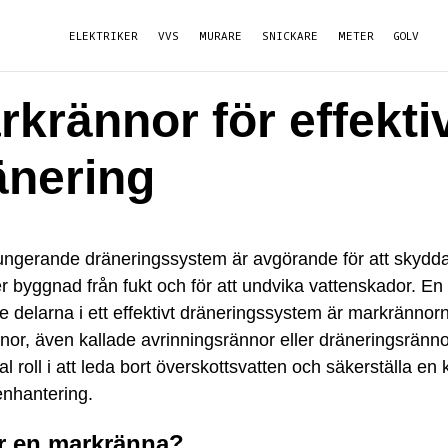
ELEKTRIKER
VVS
MURARE
SNICKARE
METER
GOLV
rkrännor för effekti
änering
ungerande dräneringssystem är avgörande för att skydda 
r byggnad från fukt och för att undvika vattenskador. En
te delarna i ett effektivt dräneringssystem är markrännor
or, även kallade avrinningsrännor eller dräneringsränno
al roll i att leda bort överskottsvatten och säkerställa en 
enhantering.
r en markränna?