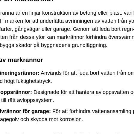
änna är en linjär konstruktion av betong eller plast, vanl
 i marken för att underlätta avrinningen av vatten från y
farter, gångvägar eller garage. Genom att leda bort regn
tten från dessa ytor kan markrännor förhindra översväm
ebygga skador på byggnadens grundläggning.
 av markrännor
äneringsrännor:
Används för att leda bort vatten från 
 högt fuktighetstryck.
loppsrännor:
Designade för att hantera avloppsvatten o
 till rätt avloppssystem.
lvrännor för garage:
För att förhindra vattenansamling 
agegolv och skydda mot korrosion.