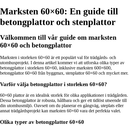
Marksten 60×60: En guide till
betongplattor och stenplattor
Välkommen till vår guide om marksten
60×60 och betongplattor
Marksten i storleken 60×60 är ett populärt val för trädgårds- och
utomhusprojekt. I denna artikel kommer vi att utforska olika typer av
betongplattor i storleken 60×60, inklusive marksten 600×600,
betongplattor 60×60 från byggmax, stenplattor 60×60 och mycket mer.
Varför välja betongplattor i storleken 60×60?
60×60 plattor är en idealisk storlek för olika applikationer i trädgården.
Dessa betongplattor är robusta, hållbara och ger ett tidlöst utseende till
din utomhusmiljö. Oavsett om du planerar en gångväg, uteplats eller
annat trädgårdsprojekt kan marksten 60×60 vara det perfekta valet.
Olika typer av betongplattor 60×60