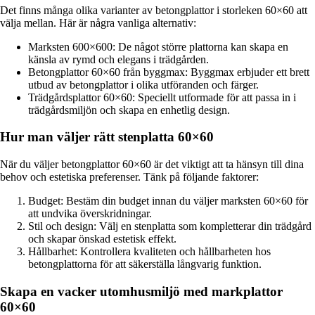
Det finns många olika varianter av betongplattor i storleken 60×60 att
välja mellan. Här är några vanliga alternativ:
Marksten 600×600: De något större plattorna kan skapa en
känsla av rymd och elegans i trädgården.
Betongplattor 60×60 från byggmax: Byggmax erbjuder ett brett
utbud av betongplattor i olika utföranden och färger.
Trädgårdsplattor 60×60: Speciellt utformade för att passa in i
trädgårdsmiljön och skapa en enhetlig design.
Hur man väljer rätt stenplatta 60×60
När du väljer betongplattor 60×60 är det viktigt att ta hänsyn till dina
behov och estetiska preferenser. Tänk på följande faktorer:
Budget: Bestäm din budget innan du väljer marksten 60×60 för
att undvika överskridningar.
Stil och design: Välj en stenplatta som kompletterar din trädgård
och skapar önskad estetisk effekt.
Hållbarhet: Kontrollera kvaliteten och hållbarheten hos
betongplattorna för att säkerställa långvarig funktion.
Skapa en vacker utomhusmiljö med markplattor
60×60