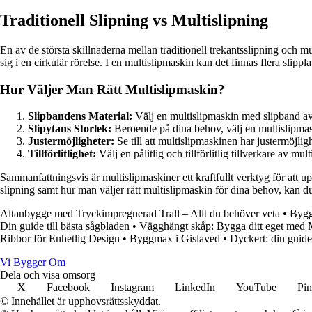
Traditionell Slipning vs Multislipning
En av de största skillnaderna mellan traditionell trekantsslipning och m
sig i en cirkulär rörelse. I en multislipmaskin kan det finnas flera slipp
Hur Väljer Man Rätt Multislipmaskin?
Slipbandens Material:
Välj en multislipmaskin med slipband av h
Slipytans Storlek:
Beroende på dina behov, välj en multislipmask
Justermöjligheter:
Se till att multislipmaskinen har justermöjlig
Tillförlitlighet:
Välj en pålitlig och tillförlitlig tillverkare av mu
Sammanfattningsvis är multislipmaskiner ett kraftfullt verktyg för att u
slipning samt hur man väljer rätt multislipmaskin för dina behov, kan du
Altanbygge med Tryckimpregnerad Trall – Allt du behöver veta
•
Bygg
Din guide till bästa sågbladen
•
Vägghängt skåp: Bygga ditt eget me
Ribbor för Enhetlig Design
•
Byggmax i Gislaved
•
Dyckert: din guide
Vi Bygger Om
Dela och visa omsorg
X
Facebook
Instagram
LinkedIn
YouTube
Pin
© Innehållet är upphovsrättsskyddat.