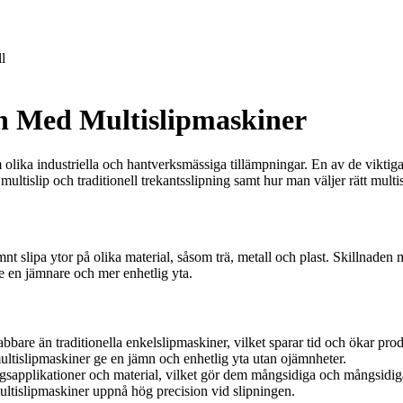
l
en Med Multislipmaskiner
om olika industriella och hantverksmässiga tillämpningar. En av de viktiga
ultislip och traditionell trekantsslipning samt hur man väljer rätt mult
t slipa ytor på olika material, såsom trä, metall och plast. Skillnaden m
t ge en jämnare och mer enhetlig yta.
bare än traditionella enkelslipmaskiner, vilket sparar tid och ökar prod
multislipmaskiner ge en jämn och enhetlig yta utan ojämnheter.
gsapplikationer och material, vilket gör dem mångsidiga och mångsidig
ultislipmaskiner uppnå hög precision vid slipningen.