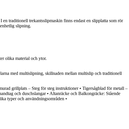
 en traditionell trekantsslipmaskin finns endast en slipplatta som rör
enhetlig slipning.
er olika material och ytor.
larna med multislipning, skillnaden mellan multislip och traditionell
rad grillplats – Steg för steg instruktioner
•
Tigersågblad för metall –
handtag och duschslangar
•
Altanräcke och Balkongräcke: Stående
 olika typer och användningsområden
•