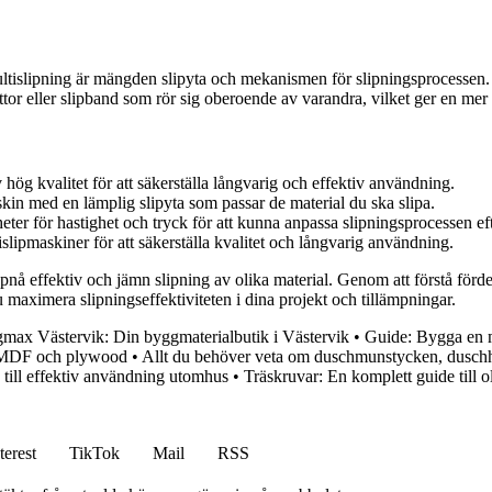
ultislipning är mängden slipyta och mekanismen för slipningsprocessen. I
lattor eller slipband som rör sig oberoende av varandra, vilket ger en mer 
ög kvalitet för att säkerställa långvarig och effektiv användning.
in med en lämplig slipyta som passar de material du ska slipa.
heter för hastighet och tryck för att kunna anpassa slipningsprocessen eft
ltislipmaskiner för att säkerställa kvalitet och långvarig användning.
ppnå effektiv och jämn slipning av olika material. Genom att förstå förde
 maximera slipningseffektiviteten i dina projekt och tillämpningar.
max Västervik: Din byggmaterialbutik i Västervik
•
Guide: Bygga en mu
d MDF och plywood
•
Allt du behöver veta om duschmunstycken, dusch
 till effektiv användning utomhus
•
Träskruvar: En komplett guide till
terest
TikTok
Mail
RSS