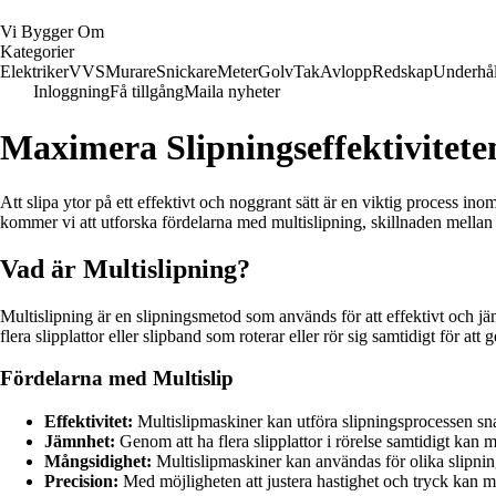
Vi Bygger Om
Kategorier
Elektriker
VVS
Murare
Snickare
Meter
Golv
Tak
Avlopp
Redskap
Underhål
Inloggning
Få tillgång
Maila nyheter
Maximera Slipningseffektivitet
Att slipa ytor på ett effektivt och noggrant sätt är en viktig process in
kommer vi att utforska fördelarna med multislipning, skillnaden mellan m
Vad är Multislipning?
Multislipning är en slipningsmetod som används för att effektivt och jämn
flera slipplattor eller slipband som roterar eller rör sig samtidigt för at
Fördelarna med Multislip
Effektivitet:
Multislipmaskiner kan utföra slipningsprocessen snab
Jämnhet:
Genom att ha flera slipplattor i rörelse samtidigt kan 
Mångsidighet:
Multislipmaskiner kan användas för olika slipnin
Precision:
Med möjligheten att justera hastighet och tryck kan m