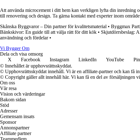
Att använda microcement i ditt hem kan verkligen lyfta din inredning 
till renovering och design. Ta gärna kontakt med experter inom området 
Skånska Byggvaror – Din partner för kvalitetsmaterial
•
Byggmax Partil
Bänkskivor: En guide till att välja rätt för ditt kök
•
Skjutdörrsbeslag: A
användning och fördelar
•
Vi Bygger Om
Dela och visa omsorg
X
Facebook
Instagram
LinkedIn
YouTube
Pin
© Innehållet är upphovsrättsskyddat.
© Upphovsrättsskyddat innehåll. Vi är en affiliate-partner och kan få i
© Copyright gäller allt innehåll här. Vi kan få en del av försäljningen v
Om oss
Vår resa
Vision och värderingar
Bakom sidan
Stöd
Adresser
Gemensam insats
Sponsor
Annonspartner
Affiliate partner
Teammedlem