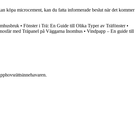
 kan köpa microcement, kan du fatta informerade beslut när det kommer
tomhusbruk
•
Fönster i Trä: En Guide till Olika Typer av Träfönster
•
mosfär med Träpanel på Väggarna Inomhus
•
Vindpapp – En guide till
n upphovsrättsinnehavaren.