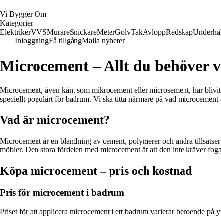
Vi Bygger Om
Kategorier
Elektriker
VVS
Murare
Snickare
Meter
Golv
Tak
Avlopp
Redskap
Underhål
Inloggning
Få tillgång
Maila nyheter
Microcement – Allt du behöver 
Microcement, även känt som mikrocement eller microsement, har blivit
speciellt populärt för badrum. Vi ska titta närmare på vad microcement 
Vad är microcement?
Microcement är en blandning av cement, polymerer och andra tillsatser 
möbler. Den stora fördelen med microcement är att den inte kräver fogar
Köpa microcement – pris och kostnad
Pris för microcement i badrum
Priset för att applicera microcement i ett badrum varierar beroende på 