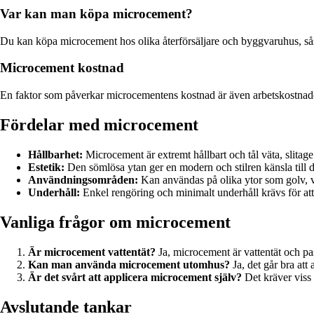
Var kan man köpa microcement?
Du kan köpa microcement hos olika återförsäljare och byggvaruhus, såsom 
Microcement kostnad
En faktor som påverkar microcementens kostnad är även arbetskostnaden fö
Fördelar med microcement
Hållbarhet:
Microcement är extremt hållbart och tål väta, slitage
Estetik:
Den sömlösa ytan ger en modern och stilren känsla till d
Användningsområden:
Kan användas på olika ytor som golv, v
Underhåll:
Enkel rengöring och minimalt underhåll krävs för att 
Vanliga frågor om microcement
Är microcement vattentät?
Ja, microcement är vattentät och pa
Kan man använda microcement utomhus?
Ja, det går bra at
Är det svårt att applicera microcement själv?
Det kräver viss 
Avslutande tankar