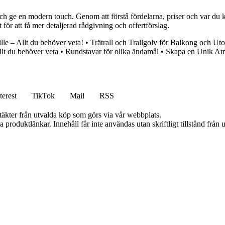
och ge en modern touch. Genom att förstå fördelarna, priser och var du
för att få mer detaljerad rådgivning och offertförslag.
le – Allt du behöver veta!
•
Trätrall och Trallgolv för Balkong och U
llt du behöver veta
•
Rundstavar för olika ändamål
•
Skapa en Unik At
terest
TikTok
Mail
RSS
ntäkter från utvalda köp som görs via vår webbplats.
ia produktlänkar. Innehåll får inte användas utan skriftligt tillstånd frå