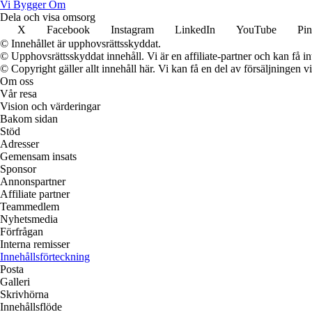
Vi Bygger Om
Dela och visa omsorg
X
Facebook
Instagram
LinkedIn
YouTube
Pin
© Innehållet är upphovsrättsskyddat.
© Upphovsrättsskyddat innehåll. Vi är en affiliate-partner och kan få i
© Copyright gäller allt innehåll här. Vi kan få en del av försäljningen v
Om oss
Vår resa
Vision och värderingar
Bakom sidan
Stöd
Adresser
Gemensam insats
Sponsor
Annonspartner
Affiliate partner
Teammedlem
Nyhetsmedia
Förfrågan
Interna remisser
Innehållsförteckning
Posta
Galleri
Skrivhörna
Innehållsflöde