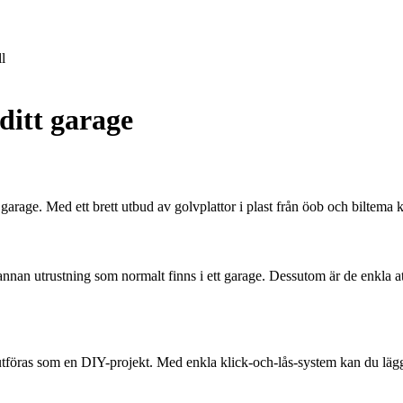
l
 ditt garage
för garage. Med ett brett utbud av golvplattor i plast från öob och biltem
 annan utrustning som normalt finns i ett garage. Dessutom är de enkla 
an utföras som en DIY-projekt. Med enkla klick-och-lås-system kan du lä