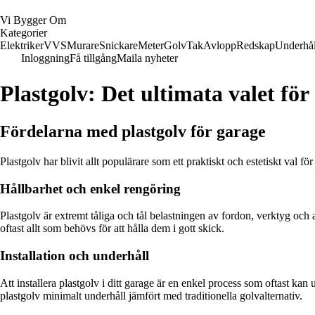
Vi Bygger Om
Kategorier
Elektriker
VVS
Murare
Snickare
Meter
Golv
Tak
Avlopp
Redskap
Underhål
Inloggning
Få tillgång
Maila nyheter
Plastgolv: Det ultimata valet för
Fördelarna med plastgolv för garage
Plastgolv har blivit allt populärare som ett praktiskt och estetiskt val 
Hållbarhet och enkel rengöring
Plastgolv är extremt tåliga och tål belastningen av fordon, verktyg och
oftast allt som behövs för att hålla dem i gott skick.
Installation och underhåll
Att installera plastgolv i ditt garage är en enkel process som oftast k
plastgolv minimalt underhåll jämfört med traditionella golvalternativ.