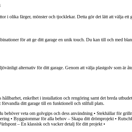
a
tor i olika färger, mönster och tjocklekar. Detta gör det lätt att välja e
ationer för att ge ditt garage en unik touch. Du kan till och med blanda
ljövänligt alternativ för ditt garage. Genom att välja plastgolv som är åt
 hållbarhet, enkelhet i installation och rengöring samt det breda utbudet
förvandla ditt garage till en funktionell och stilfull plats.
 du behöver veta om golvgips och dess användning
•
Stekhällar för gril
tering
•
Byggstommar för alla behov – Skapa ditt drömprojekt
•
Rutschka
Pärlspont – En klassisk och vacker detalj för ditt projekt
•