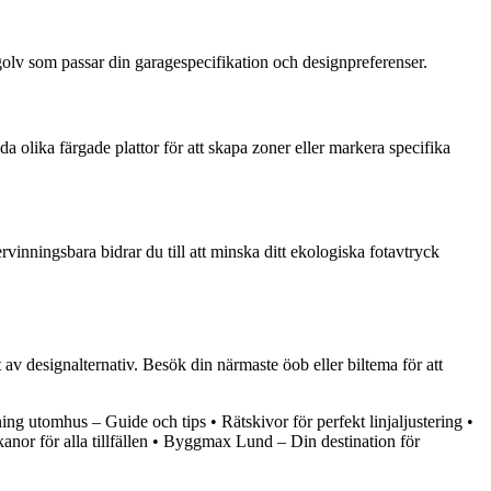
tt golv som passar din garagespecifikation och designpreferenser.
 olika färgade plattor för att skapa zoner eller markera specifika
ervinningsbara bidrar du till att minska ditt ekologiska fotavtryck
 av designalternativ. Besök din närmaste öob eller biltema för att
lning utomhus – Guide och tips
•
Rätskivor för perfekt linjaljustering
•
nor för alla tillfällen
•
Byggmax Lund – Din destination för