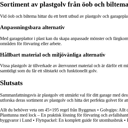
Sortiment av plastgolv från öob och biltem
Vid öob och biltema hittar du ett brett utbud av plastgolv och garageplat
Anpassningsbara alternativ
Med garageplattor i plast kan du skapa anpassade mönster och färgkombin
områden för förvaring eller arbete.
Hållbart material och miljövänliga alternativ
Vissa plastgolv är tillverkade av återvunnet material och är därför ett mi
samtidigt som du får ett slitstarkt och funktionellt golv.
Slutsats
Sammanfattningsvis är plastgolv ett utmärkt val för ditt garage med dess
utforska deras sortiment av plastgolv och hitta det perfekta golvet för att 
Allt du behöver veta om 45×195 regel från Byggmax
•
Golvgips: Allt
Plasttunna med lock – En praktisk lösning för förvaring och avfallshan
byggvaror i Lund
•
Flytspackel: En komplett guide för utomhusbruk
•