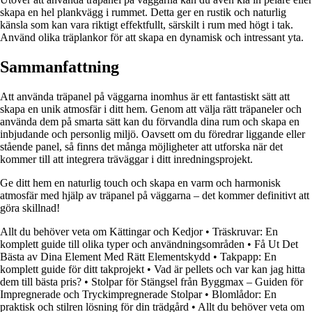
skapa en hel plankvägg i rummet. Detta ger en rustik och naturlig
känsla som kan vara riktigt effektfullt, särskilt i rum med högt i tak.
Använd olika träplankor för att skapa en dynamisk och intressant yta.
Sammanfattning
Att använda träpanel på väggarna inomhus är ett fantastiskt sätt att
skapa en unik atmosfär i ditt hem. Genom att välja rätt träpaneler och
använda dem på smarta sätt kan du förvandla dina rum och skapa en
inbjudande och personlig miljö. Oavsett om du föredrar liggande eller
stående panel, så finns det många möjligheter att utforska när det
kommer till att integrera träväggar i ditt inredningsprojekt.
Ge ditt hem en naturlig touch och skapa en varm och harmonisk
atmosfär med hjälp av träpanel på väggarna – det kommer definitivt att
göra skillnad!
Allt du behöver veta om Kättingar och Kedjor
•
Träskruvar: En
komplett guide till olika typer och användningsområden
•
Få Ut Det
Bästa av Dina Element Med Rätt Elementskydd
•
Takpapp: En
komplett guide för ditt takprojekt
•
Vad är pellets och var kan jag hitta
dem till bästa pris?
•
Stolpar för Stängsel från Byggmax – Guiden för
Impregnerade och Tryckimpregnerade Stolpar
•
Blomlådor: En
praktisk och stilren lösning för din trädgård
•
Allt du behöver veta om