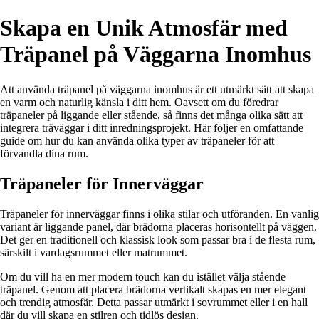
Skapa en Unik Atmosfär med
Träpanel på Väggarna Inomhus
Att använda träpanel på väggarna inomhus är ett utmärkt sätt att skapa
en varm och naturlig känsla i ditt hem. Oavsett om du föredrar
träpaneler på liggande eller stående, så finns det många olika sätt att
integrera träväggar i ditt inredningsprojekt. Här följer en omfattande
guide om hur du kan använda olika typer av träpaneler för att
förvandla dina rum.
Träpaneler för Innerväggar
Träpaneler för innerväggar finns i olika stilar och utföranden. En vanlig
variant är liggande panel, där brädorna placeras horisontellt på väggen.
Det ger en traditionell och klassisk look som passar bra i de flesta rum,
särskilt i vardagsrummet eller matrummet.
Om du vill ha en mer modern touch kan du istället välja stående
träpanel. Genom att placera brädorna vertikalt skapas en mer elegant
och trendig atmosfär. Detta passar utmärkt i sovrummet eller i en hall
där du vill skapa en stilren och tidlös design.