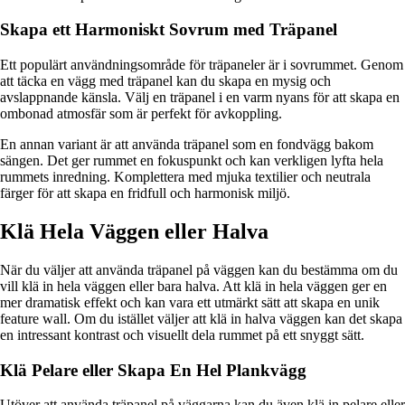
Skapa ett Harmoniskt Sovrum med Träpanel
Ett populärt användningsområde för träpaneler är i sovrummet. Genom
att täcka en vägg med träpanel kan du skapa en mysig och
avslappnande känsla. Välj en träpanel i en varm nyans för att skapa en
ombonad atmosfär som är perfekt för avkoppling.
En annan variant är att använda träpanel som en fondvägg bakom
sängen. Det ger rummet en fokuspunkt och kan verkligen lyfta hela
rummets inredning. Komplettera med mjuka textilier och neutrala
färger för att skapa en fridfull och harmonisk miljö.
Klä Hela Väggen eller Halva
När du väljer att använda träpanel på väggen kan du bestämma om du
vill klä in hela väggen eller bara halva. Att klä in hela väggen ger en
mer dramatisk effekt och kan vara ett utmärkt sätt att skapa en unik
feature wall. Om du istället väljer att klä in halva väggen kan det skapa
en intressant kontrast och visuellt dela rummet på ett snyggt sätt.
Klä Pelare eller Skapa En Hel Plankvägg
Utöver att använda träpanel på väggarna kan du även klä in pelare eller