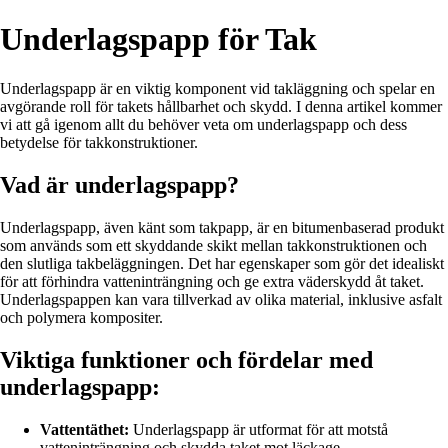
Underlagspapp för Tak
Underlagspapp är en viktig komponent vid takläggning och spelar en
avgörande roll för takets hållbarhet och skydd. I denna artikel kommer
vi att gå igenom allt du behöver veta om underlagspapp och dess
betydelse för takkonstruktioner.
Vad är underlagspapp?
Underlagspapp, även känt som takpapp, är en bitumenbaserad produkt
som används som ett skyddande skikt mellan takkonstruktionen och
den slutliga takbeläggningen. Det har egenskaper som gör det idealiskt
för att förhindra vatteninträngning och ge extra väderskydd åt taket.
Underlagspappen kan vara tillverkad av olika material, inklusive asfalt
och polymera kompositer.
Viktiga funktioner och fördelar med
underlagspapp:
Vattentäthet:
Underlagspapp är utformat för att motstå
vatteninträngning och skydda taket mot läckage.