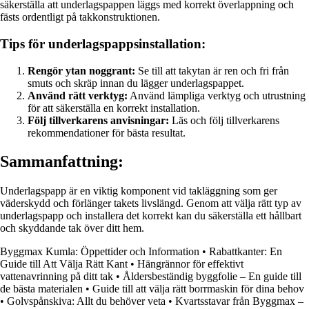
säkerställa att underlagspappen läggs med korrekt överlappning och
fästs ordentligt på takkonstruktionen.
Tips för underlagspappsinstallation:
Rengör ytan noggrant:
Se till att takytan är ren och fri från
smuts och skräp innan du lägger underlagspappet.
Använd rätt verktyg:
Använd lämpliga verktyg och utrustning
för att säkerställa en korrekt installation.
Följ tillverkarens anvisningar:
Läs och följ tillverkarens
rekommendationer för bästa resultat.
Sammanfattning:
Underlagspapp är en viktig komponent vid takläggning som ger
väderskydd och förlänger takets livslängd. Genom att välja rätt typ av
underlagspapp och installera det korrekt kan du säkerställa ett hållbart
och skyddande tak över ditt hem.
Byggmax Kumla: Öppettider och Information
•
Rabattkanter: En
Guide till Att Välja Rätt Kant
•
Hängrännor för effektivt
vattenavrinning på ditt tak
•
Åldersbeständig byggfolie – En guide till
de bästa materialen
•
Guide till att välja rätt borrmaskin för dina behov
•
Golvspånskiva: Allt du behöver veta
•
Kvartsstavar från Byggmax –