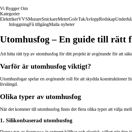
Vi Bygger Om
Kategorier
Elektriker
VVS
Murare
Snickare
Meter
Golv
Tak
Avlopp
Redskap
Underhål
Inloggning
Få tillgång
Maila nyheter
Utomhusfog – En guide till rätt 
Att hitta rätt typ av utomhusfog för ditt projekt är avgörande för att 
Varför är utomhusfog viktigt?
Utomhusfogar spelar en avgörande roll för att skydda konstruktioner f
livslängd.
Olika typer av utomhusfog
När det kommer till utomhusfog finns det flera olika typer att välja mel
1. Silikonbaserad utomhusfog
Denna typ av fogmassa är extremt hållbar och elastisk, vilket gör den i