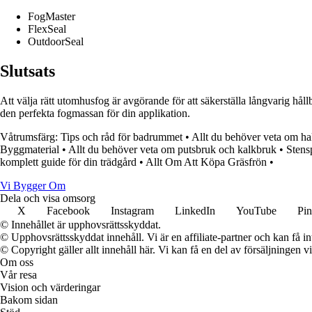
FogMaster
FlexSeal
OutdoorSeal
Slutsats
Att välja rätt utomhusfog är avgörande för att säkerställa långvarig hå
den perfekta fogmassan för din applikation.
Våtrumsfärg: Tips och råd för badrummet
•
Allt du behöver veta om h
Byggmaterial
•
Allt du behöver veta om putsbruk och kalkbruk
•
Stensp
komplett guide för din trädgård
•
Allt Om Att Köpa Gräsfrön
•
Vi Bygger Om
Dela och visa omsorg
X
Facebook
Instagram
LinkedIn
YouTube
Pin
© Innehållet är upphovsrättsskyddat.
© Upphovsrättsskyddat innehåll. Vi är en affiliate-partner och kan få i
© Copyright gäller allt innehåll här. Vi kan få en del av försäljningen v
Om oss
Vår resa
Vision och värderingar
Bakom sidan