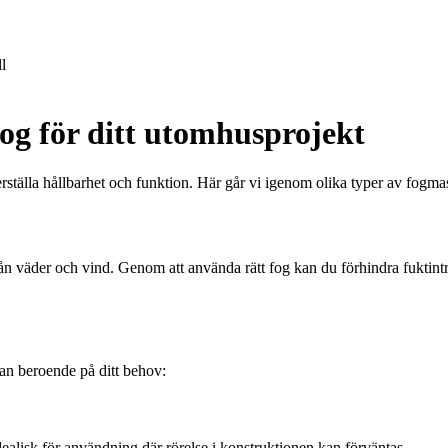
l
fog för ditt utomhusprojekt
säkerställa hållbarhet och funktion. Här går vi igenom olika typer av f
rån väder och vind. Genom att använda rätt fog kan du förhindra fuktin
lan beroende på ditt behov:
dealisk för användning där rörelse i konstruktionen kan förväntas.