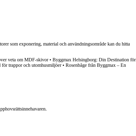
 faktorer som exponering, material och användningsområde kan du hitta
över veta om MDF-skivor
•
Byggmax Helsingborg: Din Destination för
 för trappor och utomhusmiljöer
•
Rosenbåge från Byggmax – En
n upphovsrättsinnehavaren.