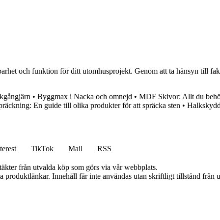
llbarhet och funktion för ditt utomhusprojekt. Genom att ta hänsyn till
akgångjärn
•
Byggmax i Nacka och omnejd
•
MDF Skivor: Allt du beh
räckning: En guide till olika produkter för att spräcka sten
•
Halkskydd
terest
TikTok
Mail
RSS
ntäkter från utvalda köp som görs via vår webbplats.
ia produktlänkar. Innehåll får inte användas utan skriftligt tillstånd frå