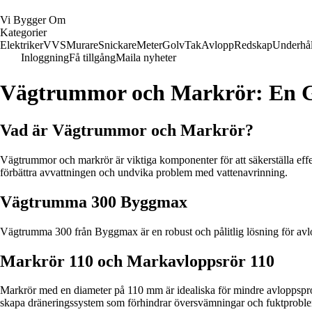
Vi Bygger Om
Kategorier
Elektriker
VVS
Murare
Snickare
Meter
Golv
Tak
Avlopp
Redskap
Underhål
Inloggning
Få tillgång
Maila nyheter
Vägtrummor och Markrör: En G
Vad är Vägtrummor och Markrör?
Vägtrummor och markrör är viktiga komponenter för att säkerställa ef
förbättra avvattningen och undvika problem med vattenavrinning.
Vägtrumma 300 Byggmax
Vägtrumma 300 från Byggmax är en robust och pålitlig lösning för avl
Markrör 110 och Markavloppsrör 110
Markrör med en diameter på 110 mm är idealiska för mindre avloppsproje
skapa dräneringssystem som förhindrar översvämningar och fuktprobl