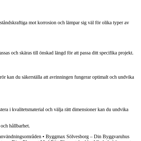
ndskraftiga mot korrosion och lämpar sig väl för olika typer av
s och skäras till önskad längd för att passa ditt specifika projekt.
rör kan du säkerställa att avrinningen fungerar optimalt och undvika
tera i kvalitetsmaterial och välja rätt dimensioner kan du undvika
 och hållbarhet.
ch användningsområden
•
Byggmax Sölvesborg – Din Byggvaruhus