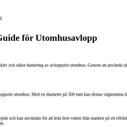
l
uide för Utomhusavlopp
fektiv och säker hantering av avloppsrör utomhus. Genom att använda r
oppsrör utomhus. Med en diameter på 300 mm kan denna vägtrumma hante
kt och kan användas för att leda bort vatten från marken på ett effekt
em.