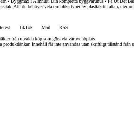
barn
•
Byggmax i Älmhult: Din kompletta byggvaruhus
•
Få Ut Det Bä
lasttak: Allt du behöver veta om olika typer av plasttak till altan, uteru
terest
TikTok
Mail
RSS
ntäkter från utvalda köp som görs via vår webbplats.
ia produktlänkar. Innehåll får inte användas utan skriftligt tillstånd frå