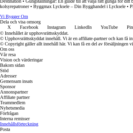
Destination
•
Gungställningar: En guide till att välja rätt gunga för ditt 
kolsyrepatroner
•
Byggmax Lycksele – Din Bygghandel i Lycksele
•
P
Vi Bygger Om
Dela och visa omsorg
X
Facebook
Instagram
LinkedIn
YouTube
Pin
© Innehållet är upphovsrättsskyddat.
© Upphovsrättsskyddat innehåll. Vi är en affiliate-partner och kan få i
© Copyright gäller allt innehåll här. Vi kan få en del av försäljningen v
Om oss
Vår resa
Vision och värderingar
Bakom sidan
Stöd
Adresser
Gemensam insats
Sponsor
Annonspartner
Affiliate partner
Teammedlem
Nyhetsmedia
Förfrågan
Interna remisser
Innehållsförteckning
Posta