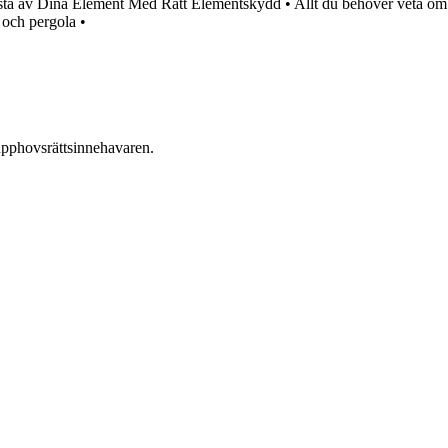
sta av Dina Element Med Rätt Elementskydd
•
Allt du behöver veta om
m och pergola
•
n upphovsrättsinnehavaren.