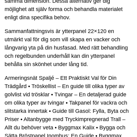
samma dimension. Dessa alternativ ger dig
möjlighet att själv forma och behandla materialet
enligt dina specifika behov.
Sammanfattningsvis är ytterpanel 22×120 en
utmärkt val för dig som vill skapa en vacker och
långvarig yta på din husfasad. Med rätt behandling
och regelbunden underhåll kan din ytterpanel
behålla sin skönhet under lång tid.
Armeringsnät Spaljé – Ett Praktiskt Val för Din
Trädgård
•
Tröskellist – En guide till olika typer av
golvlist vid trösklar
•
Tvingar – En detaljerad guide
om olika typer av tvingar
•
Takpanel för vackra och
slitstarka innertak
•
Guide till Gasol: Fylla, Byta och
Priser
•
Altanbygge med Tryckimpregnerad Trall –
Allt du behöver veta
•
Byggmax Kalix
•
Bygga och
Sätta Bröstpanel Inomhus: En Guide
•
Byggmax