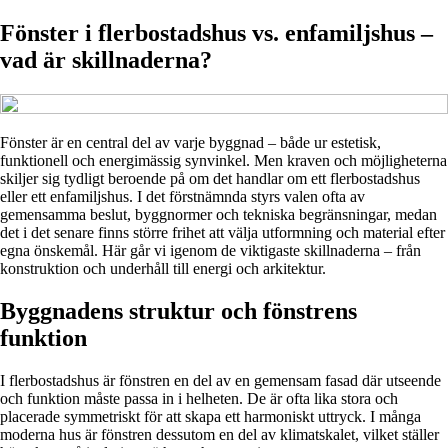
Fönster i flerbostadshus vs. enfamiljshus –
vad är skillnaderna?
Fönster är en central del av varje byggnad – både ur estetisk,
funktionell och energimässig synvinkel. Men kraven och möjligheterna
skiljer sig tydligt beroende på om det handlar om ett flerbostadshus
eller ett enfamiljshus. I det förstnämnda styrs valen ofta av
gemensamma beslut, byggnormer och tekniska begränsningar, medan
det i det senare finns större frihet att välja utformning och material efter
egna önskemål. Här går vi igenom de viktigaste skillnaderna – från
konstruktion och underhåll till energi och arkitektur.
Byggnadens struktur och fönstrens
funktion
I flerbostadshus är fönstren en del av en gemensam fasad där utseende
och funktion måste passa in i helheten. De är ofta lika stora och
placerade symmetriskt för att skapa ett harmoniskt uttryck. I många
moderna hus är fönstren dessutom en del av klimatskalet, vilket ställer