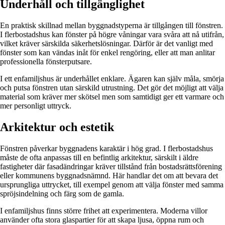
Underhåll och tillgänglighet
En praktisk skillnad mellan byggnadstyperna är tillgången till fönstren.
I flerbostadshus kan fönster på högre våningar vara svåra att nå utifrån,
vilket kräver särskilda säkerhetslösningar. Därför är det vanligt med
fönster som kan vändas inåt för enkel rengöring, eller att man anlitar
professionella fönsterputsare.
I ett enfamiljshus är underhållet enklare. Ägaren kan själv måla, smörja
och putsa fönstren utan särskild utrustning. Det gör det möjligt att välja
material som kräver mer skötsel men som samtidigt ger ett varmare och
mer personligt uttryck.
Arkitektur och estetik
Fönstren påverkar byggnadens karaktär i hög grad. I flerbostadshus
måste de ofta anpassas till en befintlig arkitektur, särskilt i äldre
fastigheter där fasadändringar kräver tillstånd från bostadsrättsförening
eller kommunens byggnadsnämnd. Här handlar det om att bevara det
ursprungliga uttrycket, till exempel genom att välja fönster med samma
spröjsindelning och färg som de gamla.
I enfamiljshus finns större frihet att experimentera. Moderna villor
använder ofta stora glaspartier för att skapa ljusa, öppna rum och