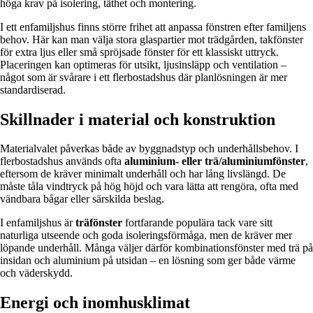
höga krav på isolering, täthet och montering.
I ett enfamiljshus finns större frihet att anpassa fönstren efter familjens
behov. Här kan man välja stora glaspartier mot trädgården, takfönster
för extra ljus eller små spröjsade fönster för ett klassiskt uttryck.
Placeringen kan optimeras för utsikt, ljusinsläpp och ventilation –
något som är svårare i ett flerbostadshus där planlösningen är mer
standardiserad.
Skillnader i material och konstruktion
Materialvalet påverkas både av byggnadstyp och underhållsbehov. I
flerbostadshus används ofta
aluminium- eller trä/aluminiumfönster
,
eftersom de kräver minimalt underhåll och har lång livslängd. De
måste tåla vindtryck på hög höjd och vara lätta att rengöra, ofta med
vändbara bågar eller särskilda beslag.
I enfamiljshus är
träfönster
fortfarande populära tack vare sitt
naturliga utseende och goda isoleringsförmåga, men de kräver mer
löpande underhåll. Många väljer därför kombinationsfönster med trä på
insidan och aluminium på utsidan – en lösning som ger både värme
och väderskydd.
Energi och inomhusklimat