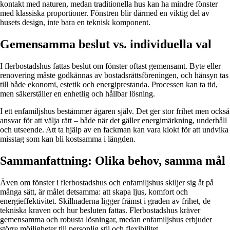
kontakt med naturen, medan traditionella hus kan ha mindre fönster
med klassiska proportioner. Fönstren blir därmed en viktig del av
husets design, inte bara en teknisk komponent.
Gemensamma beslut vs. individuella val
I flerbostadshus fattas beslut om fönster oftast gemensamt. Byte eller
renovering måste godkännas av bostadsrättsföreningen, och hänsyn tas
till både ekonomi, estetik och energiprestanda. Processen kan ta tid,
men säkerställer en enhetlig och hållbar lösning.
I ett enfamiljshus bestämmer ägaren själv. Det ger stor frihet men också
ansvar för att välja rätt – både när det gäller energimärkning, underhåll
och utseende. Att ta hjälp av en fackman kan vara klokt för att undvika
misstag som kan bli kostsamma i längden.
Sammanfattning: Olika behov, samma mål
Även om fönster i flerbostadshus och enfamiljshus skiljer sig åt på
många sätt, är målet detsamma: att skapa ljus, komfort och
energieffektivitet. Skillnaderna ligger främst i graden av frihet, de
tekniska kraven och hur besluten fattas. Flerbostadshus kräver
gemensamma och robusta lösningar, medan enfamiljshus erbjuder
större möjligheter till personlig stil och flexibilitet.