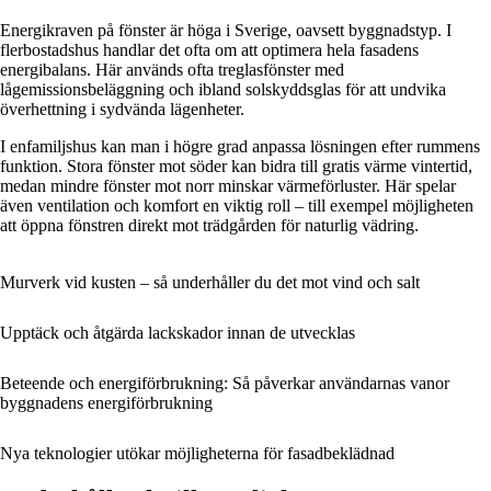
Energikraven på fönster är höga i Sverige, oavsett byggnadstyp. I
flerbostadshus handlar det ofta om att optimera hela fasadens
energibalans. Här används ofta treglasfönster med
lågemissionsbeläggning och ibland solskyddsglas för att undvika
överhettning i sydvända lägenheter.
I enfamiljshus kan man i högre grad anpassa lösningen efter rummens
funktion. Stora fönster mot söder kan bidra till gratis värme vintertid,
medan mindre fönster mot norr minskar värmeförluster. Här spelar
även ventilation och komfort en viktig roll – till exempel möjligheten
att öppna fönstren direkt mot trädgården för naturlig vädring.
Murverk vid kusten – så underhåller du det mot vind och salt
Upptäck och åtgärda lackskador innan de utvecklas
Beteende och energiförbrukning: Så påverkar användarnas vanor
byggnadens energiförbrukning
Nya teknologier utökar möjligheterna för fasadbeklädnad